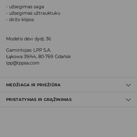
užsegimas saga
užsegimas užtrauktuku
diržo kilpos
Modelis dėvi dydį: 36
Gamintojas
:
LPP S.A.
Łąkowa 39/44, 80-769 Gdańsk
lpp@lppsa.com
MEDŽIAGA IR PRIEŽIŪRA
PRISTATYMAS IR GRĄŽINIMAS
PIRMAS AUDINYS
:
68% MEDVILNĖ, 28% POLIESTERIS, 3%
VISKOZĖ, 1% ELASTANAS
Prekių pristatymo politika
Atsiėmimas parduotuvėje
(2–8 darbo dienos nuo išsiuntimo)
0,00 EUR
/ Online (PayU, PayPal, Google Pay, Trustly)