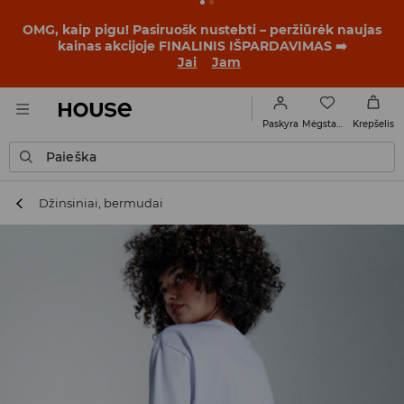
BACK TO SCHOOL
📒
Geriausios istorijos prasideda dar
prieš pirmąjį skambutį. Pradėk mokslo metus su nauju
įvaizdžiu!
Jai
Jam
Mėgstamiausi
Paskyra
Krepšelis
Paieška
Džinsiniai, bermudai