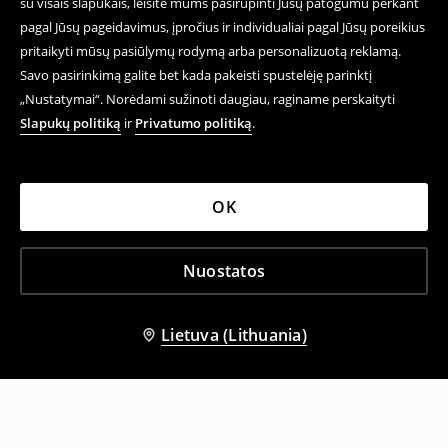
su visais slapukais, leisite mums pasirūpinti Jūsų patogumu perkant
pagal Jūsų pageidavimus, įpročius ir individualiai pagal Jūsų poreikius
pritaikyti mūsų pasiūlymų rodymą arba personalizuotą reklamą.
Savo pasirinkimą galite bet kada pakeisti spustelėję parinktį
„Nustatymai“. Norėdami sužinoti daugiau, raginame perskaityti
Slapukų politiką
ir
Privatumo politiką
.
OK
Nuostatos
Lietuva (Lithuania)