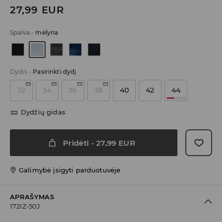
27,99
EUR
Spalva
-
mėlyna
Dydis
-
Pasirinkti dydį
32
34
36
38
40
42
44
Dydžių gidas
Pridėti
-
27,99
EUR
Galimybė įsigyti parduotuvėje
APRAŠYMAS
172IZ-50J