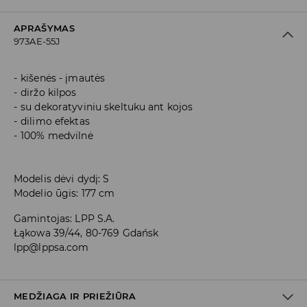
APRAŠYMAS
973AE-55J
kišenės - įmautės
diržo kilpos
su dekoratyviniu skeltuku ant kojos
dilimo efektas
100% medvilnė
Modelis dėvi dydį: S
Modelio ūgis: 177 cm
Gamintojas
:
LPP S.A.
Łąkowa 39/44, 80-769 Gdańsk
lpp@lppsa.com
MEDŽIAGA IR PRIEŽIŪRA