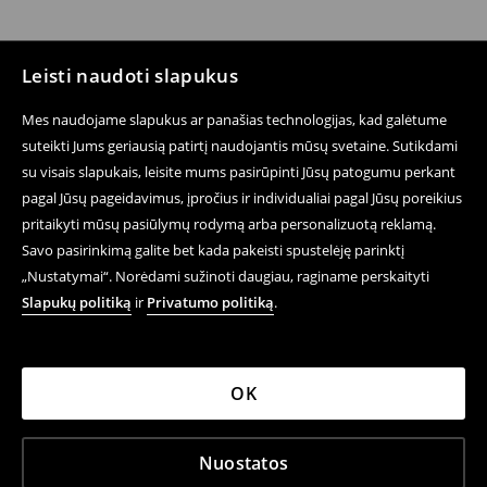
Leisti naudoti slapukus
Mes naudojame slapukus ar panašias technologijas, kad galėtume
suteikti Jums geriausią patirtį naudojantis mūsų svetaine. Sutikdami
su visais slapukais, leisite mums pasirūpinti Jūsų patogumu perkant
pagal Jūsų pageidavimus, įpročius ir individualiai pagal Jūsų poreikius
pritaikyti mūsų pasiūlymų rodymą arba personalizuotą reklamą.
Savo pasirinkimą galite bet kada pakeisti spustelėję parinktį
„Nustatymai“. Norėdami sužinoti daugiau, raginame perskaityti
Slapukų politiką
ir
Privatumo politiką
.
OK
Nuostatos