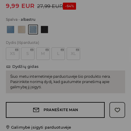
9,99
EUR
27,99
EUR
-64%
Spalva
-
albastru
Dydis
(Išparduota)
XS
S
M
L
XL
Dydžių gidas
Šiuo metu internetinėje parduotuvėje šio produkto nėra.
Pasirinkite norimą dydį, kad gautumėte pranešimą apie
galimybę jį įsigyti.
PRANEŠKITE MAN
Galimybė įsigyti parduotuvėje