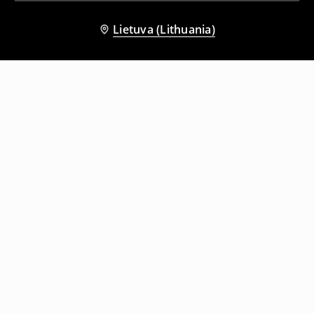
Lietuva (Lithuania)
Kiti klientai taip pat pasirinko