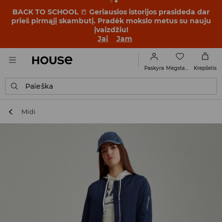
BACK TO SCHOOL
📒
Geriausios istorijos prasideda dar
prieš pirmąjį skambutį. Pradėk mokslo metus su nauju
įvaizdžiu!
Jai
Jam
Mėgstamiausi
Paskyra
Krepšelis
Paieška
Midi