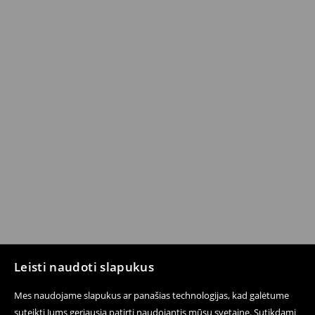
Leisti naudoti slapukus
Mes naudojame slapukus ar panašias technologijas, kad galėtume
suteikti Jums geriausią patirtį naudojantis mūsų svetaine. Sutikdami