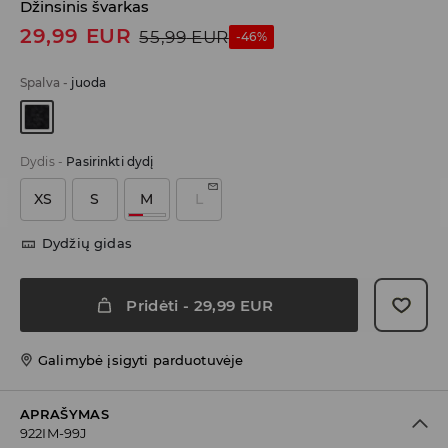
Džinsinis švarkas
29,99
EUR
55,99
EUR
-46%
Spalva
-
juoda
Dydis
-
Pasirinkti dydį
XS
S
M
L
Dydžių gidas
Pridėti
-
29,99
EUR
Galimybė įsigyti parduotuvėje
APRAŠYMAS
922IM-99J