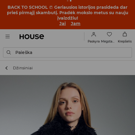
BACK TO SCHOOL
📒
Geriausios istorijos prasideda dar
prieš pirmąjį skambutį. Pradėk mokslo metus su nauju
įvaizdžiu!
Jai
Jam
Mėgstamiausi
Paskyra
Krepšelis
Paieška
Džinsiniai