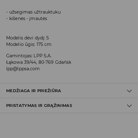
užsegimas užtrauktuku
kišenės - įmautės
Modelis dėvi dydį: S
Modelio ūgis: 175 cm
Gamintojas
:
LPP S.A.
Łąkowa 39/44, 80-769 Gdańsk
lpp@lppsa.com
MEDŽIAGA IR PRIEŽIŪRA
PRISTATYMAS IR GRĄŽINIMAS
PIRMAS AUDINYS
:
100% MEDVILNĖ
ANTRAS AUDINYS
:
100% POLIESTERIS
PIRMAS PAMUŠALAS
:
80% POLIESTERIS, 20% MEDVILNĖ
Prekių pristatymo politika
ŠVELNUS SAUSAS CHEMINIS VALYMAS
TETRACHLORETILENU ARBA ANGLIAVANDENILIAIS
Atsiėmimas parduotuvėje
(2–8 darbo dienos nuo išsiuntimo)