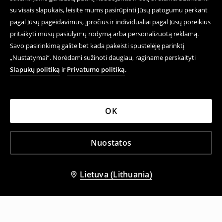
su visais slapukais, leisite mums pasirūpinti Jūsų patogumu perkant
pagal Jūsų pageidavimus, įpročius ir individualiai pagal Jūsų poreikius
pritaikyti mūsų pasiūlymų rodymą arba personalizuotą reklamą.
Savo pasirinkimą galite bet kada pakeisti spustelėję parinktį
„Nustatymai“. Norėdami sužinoti daugiau, raginame perskaityti
Slapukų politiką
ir
Privatumo politiką
.
OK
Nuostatos
Lietuva (Lithuania)