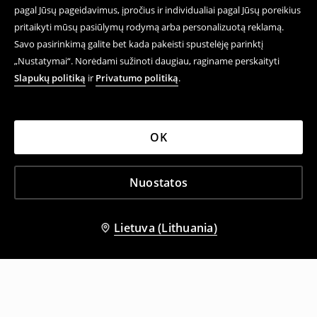
pagal Jūsų pageidavimus, įpročius ir individualiai pagal Jūsų poreikius
pritaikyti mūsų pasiūlymų rodymą arba personalizuotą reklamą.
Savo pasirinkimą galite bet kada pakeisti spustelėję parinktį
„Nustatymai“. Norėdami sužinoti daugiau, raginame perskaityti
Slapukų politiką
ir
Privatumo politiką
.
OK
Nuostatos
Lietuva (Lithuania)