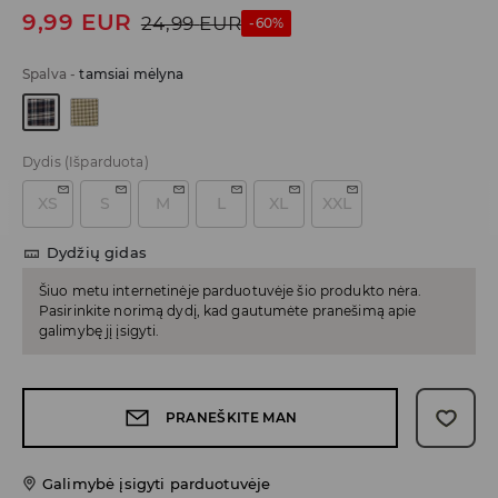
9,99
EUR
24,99
EUR
-60%
Spalva
-
tamsiai mėlyna
Dydis
(Išparduota)
XS
S
M
L
XL
XXL
Dydžių gidas
Šiuo metu internetinėje parduotuvėje šio produkto nėra.
Pasirinkite norimą dydį, kad gautumėte pranešimą apie
galimybę jį įsigyti.
PRANEŠKITE MAN
Galimybė įsigyti parduotuvėje