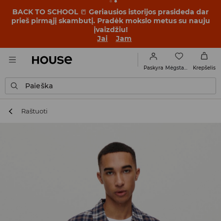
BACK TO SCHOOL
📒
Geriausios istorijos prasideda dar
prieš pirmąjį skambutį. Pradėk mokslo metus su nauju
įvaizdžiu!
Jai
Jam
Mėgstamiausi
Paskyra
Krepšelis
Paieška
Raštuoti