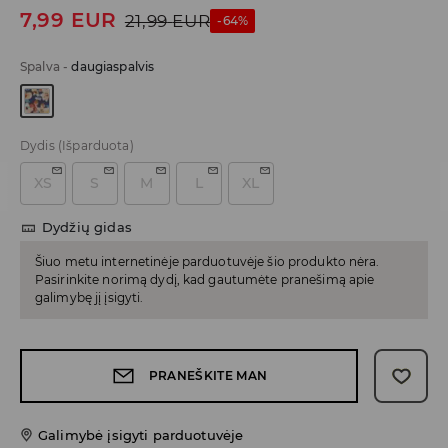
7,99
EUR
21,99
EUR
-64%
Spalva
-
daugiaspalvis
Dydis
(Išparduota)
XS
S
M
L
XL
Dydžių gidas
Šiuo metu internetinėje parduotuvėje šio produkto nėra.
Pasirinkite norimą dydį, kad gautumėte pranešimą apie
galimybę jį įsigyti.
PRANEŠKITE MAN
Galimybė įsigyti parduotuvėje