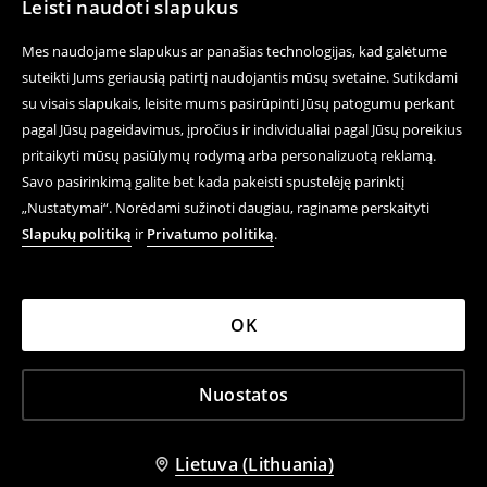
Leisti naudoti slapukus
Mes naudojame slapukus ar panašias technologijas, kad galėtume
suteikti Jums geriausią patirtį naudojantis mūsų svetaine. Sutikdami
su visais slapukais, leisite mums pasirūpinti Jūsų patogumu perkant
pagal Jūsų pageidavimus, įpročius ir individualiai pagal Jūsų poreikius
pritaikyti mūsų pasiūlymų rodymą arba personalizuotą reklamą.
Savo pasirinkimą galite bet kada pakeisti spustelėję parinktį
„Nustatymai“. Norėdami sužinoti daugiau, raginame perskaityti
Slapukų politiką
ir
Privatumo politiką
.
OK
Nuostatos
Lietuva (Lithuania)