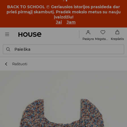
BACK TO SCHOOL
📒
Geriausios istorijos prasideda dar
prieš pirmąjį skambutį. Pradėk mokslo metus su nauju
įvaizdžiu!
Jai
Jam
Mėgstamiausi
Paskyra
Krepšelis
Paieška
Raštuoti