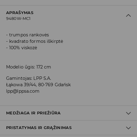
APRAŠYMAS
9480W-MC1
trumpos rankovės
kvadrato formos iškirptė
100% viskozė
Modelio ūgis: 172 cm
Gamintojas
:
LPP S.A.
Łąkowa 39/44, 80-769 Gdańsk
lpp@lppsa.com
MEDŽIAGA IR PRIEŽIŪRA
PRISTATYMAS IR GRĄŽINIMAS
Medžiaga I
:
100% VISKOZĖ