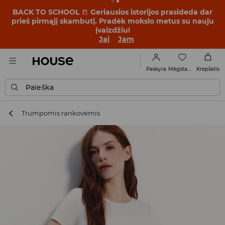
BACK TO SCHOOL
📒
Geriausios istorijos prasideda dar
prieš pirmąjį skambutį. Pradėk mokslo metus su nauju
įvaizdžiu!
Jai
Jam
Mėgstamiausi
Paskyra
Krepšelis
Paieška
Trumpomis rankovėmis