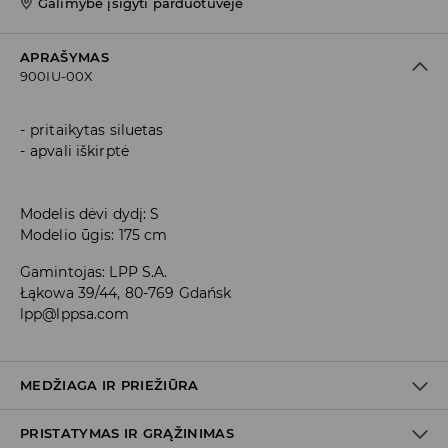
Galimybė įsigyti parduotuvėje
APRAŠYMAS
900IU-00X
pritaikytas siluetas
apvali iškirptė
Modelis dėvi dydį: S
Modelio ūgis: 175 cm
Gamintojas
:
LPP S.A.
Łąkowa 39/44, 80-769 Gdańsk
lpp@lppsa.com
MEDŽIAGA IR PRIEŽIŪRA
PRISTATYMAS IR GRĄŽINIMAS
PIRMAS AUDINYS
:
76% POLIAMIDINIS PLUOŠTAS, 24%