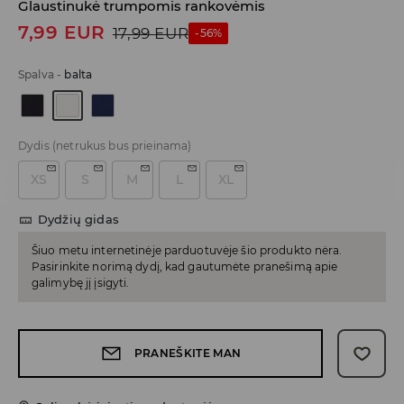
Glaustinukė trumpomis rankovėmis
7,99
EUR
17,99
EUR
-56%
Spalva
-
balta
Dydis
(netrukus bus prieinama)
XS
S
M
L
XL
Dydžių gidas
Šiuo metu internetinėje parduotuvėje šio produkto nėra.
Pasirinkite norimą dydį, kad gautumėte pranešimą apie
galimybę jį įsigyti.
PRANEŠKITE MAN