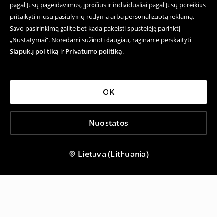
pagal Jūsų pageidavimus, įpročius ir individualiai pagal Jūsų poreikius
pritaikyti mūsų pasiūlymų rodymą arba personalizuotą reklamą.
Savo pasirinkimą galite bet kada pakeisti spustelėję parinktį
„Nustatymai“. Norėdami sužinoti daugiau, raginame perskaityti
Slapukų politiką
ir
Privatumo politiką
.
OK
Nuostatos
Lietuva (Lithuania)