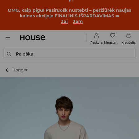
OMG, kaip pigu! Pasiruošk nustebti – peržiūrėk naujas
kainas akcijoje FINALINIS IŠPARDAVIMAS ➡️
Jai
Jam
Mėgstamiausi
Paskyra
Krepšelis
Paieška
Jogger