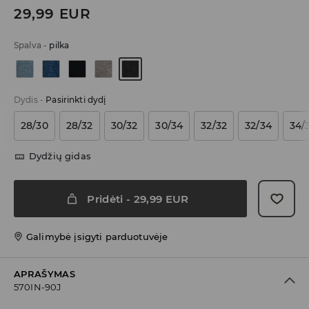
29,99
EUR
Spalva
-
pilka
Dydis
-
Pasirinkti dydį
28/30
28/32
30/32
30/34
32/32
32/34
34/
Dydžių gidas
Pridėti
-
29,99
EUR
Galimybė įsigyti parduotuvėje
APRAŠYMAS
570IN-90J