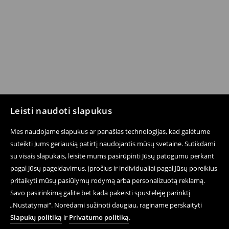
Leisti naudoti slapukus
Mes naudojame slapukus ar panašias technologijas, kad galėtume
suteikti Jums geriausią patirtį naudojantis mūsų svetaine. Sutikdami
su visais slapukais, leisite mums pasirūpinti Jūsų patogumu perkant
pagal Jūsų pageidavimus, įpročius ir individualiai pagal Jūsų poreikius
pritaikyti mūsų pasiūlymų rodymą arba personalizuotą reklamą.
Savo pasirinkimą galite bet kada pakeisti spustelėję parinktį
„Nustatymai“. Norėdami sužinoti daugiau, raginame perskaityti
Slapukų politiką
ir
Privatumo politiką
.