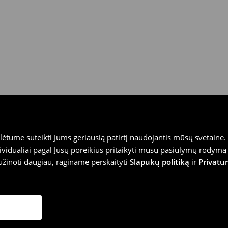
tume suteikti Jums geriausią patirtį naudojantis mūsų svetaine. S
vidualiai pagal Jūsų poreikius pritaikyti mūsų pasiūlymų rodymą 
užinoti daugiau, raginame perskaityti
Slapukų politiką
ir
Privatu