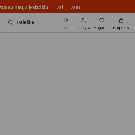
tus su nauju įvaizdžiu!
Jai
Jam
Paieška
LT
Paskyra
Mėgstamiausi
Krepšelis