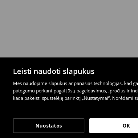
Leisti naudoti slapukus
Mes naudojame slapukus ar panašias technologijas, kad galė
patogumu perkant pagal Jūsų pageidavimus, įpročius ir indi
kada pakeisti spustelėję parinktį „Nustatymai“. Norėdami s
Nuostatos
OK