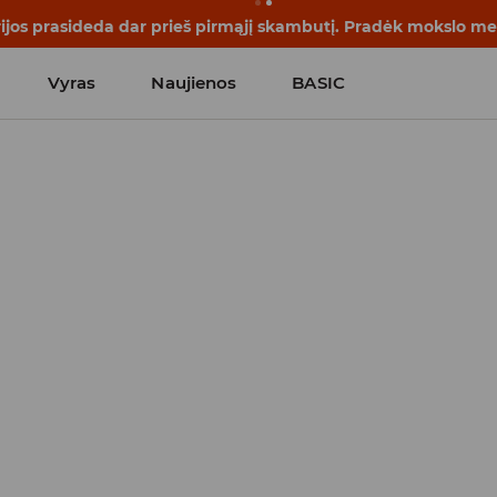
rijos prasideda dar prieš pirmąjį skambutį. Pradėk mokslo me
Vyras
Naujienos
BASIC