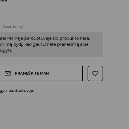
pilka
E
(Išparduota)
ternetinėje parduotuvėje šio produkto nėra.
 norimą dydį, kad gautumėte pranešimą apie
sigyti.
PRANEŠKITE MAN
gyti parduotuvėje