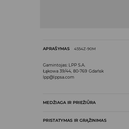
APRAŠYMAS
4554Z-90M
Gamintojas
:
LPP S.A.
Łąkowa 39/44, 80-769 Gdańsk
lpp@lppsa.com
MEDŽIAGA IR PRIEŽIŪRA
Medžiaga I
:
100% AKRILINIS PLUOŠTAS
PRISTATYMAS IR GRĄŽINIMAS