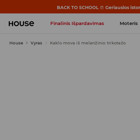
BACK TO SCHOOL
📒
Geriausios isto
Finalinis Išpardavimas
Moteris
House
Vyras
Kaklo mova iš melanžinio trikotažo
Influencers' Faves