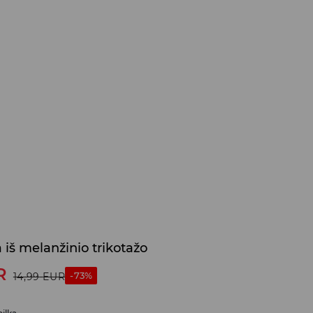
iš melanžinio trikotažo
R
-73%
14,99
EUR