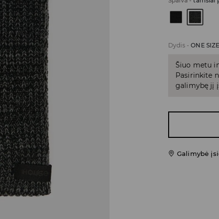
Spalva
-
tamsiai 
Dydis
-
ONE SIZ
Šiuo metu in
Pasirinkite
galimybę jį į
Galimybė įsi