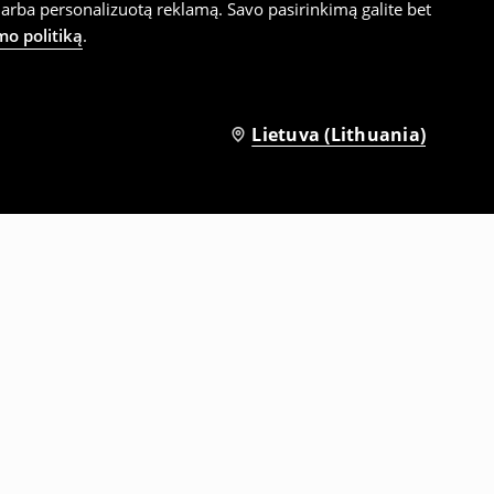
arba personalizuotą reklamą. Savo pasirinkimą galite bet
mo politiką
.
Lietuva (Lithuania)