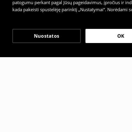
patogumu perkant pagal Jūsų pageidavimus, įpročius ir indi
kada pakeisti spustelėję parinktį „Nustatymai“. Norėdami s
Nuostatos
OK
Kiti klientai taip pat pa