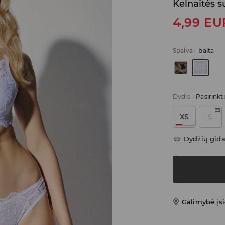
Kelnaitės s
4,99
EU
Spalva
-
balta
Dydis
-
Pasirinkt
XS
S
Dydžių gid
Galimybė įsi