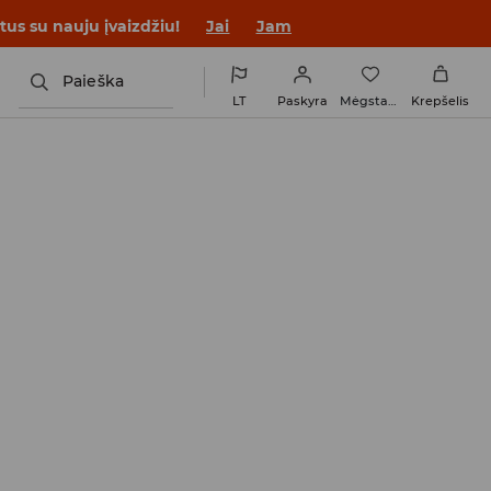
tus su nauju įvaizdžiu!
Jai
Jam
Paieška
LT
Paskyra
Mėgstamiausi
Krepšelis