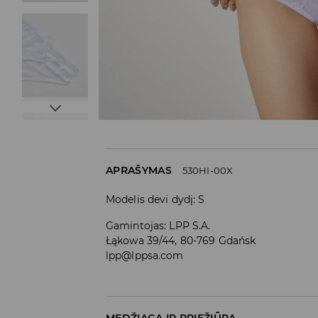
APRAŠYMAS
530HI-00X
Modelis dėvi dydį: S
Gamintojas
:
LPP S.A.
Łąkowa 39/44, 80-769 Gdańsk
lpp@lppsa.com
MEDŽIAGA IR PRIEŽIŪRA