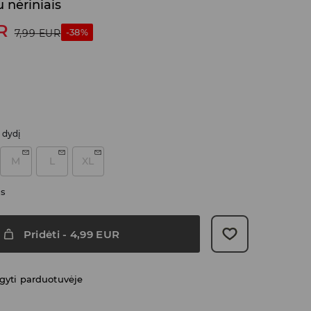
u nėriniais
R
-38%
7,99
EUR
i dydį
M
L
XL
as
Pridėti
-
4,99
EUR
gyti parduotuvėje