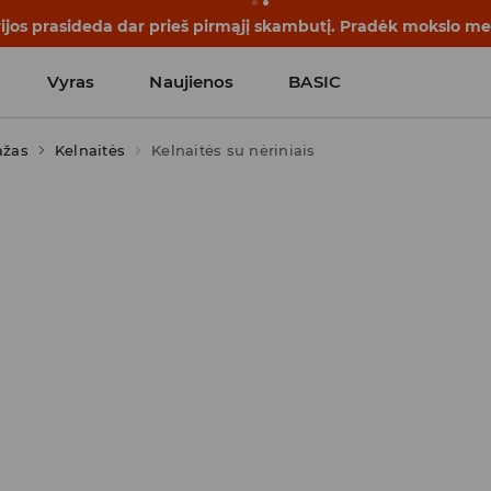
rijos prasideda dar prieš pirmąjį skambutį. Pradėk mokslo me
Vyras
Naujienos
BASIC
ažas
Kelnaitės
Kelnaitės su nėriniais