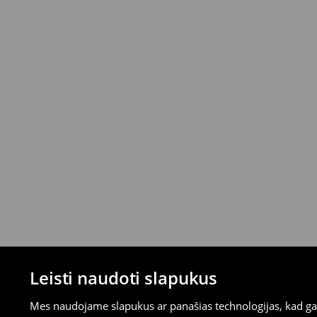
mokėjimus)
⟶
Išsamios grąžinimo taisyklės
Leisti naudoti slapukus
Mes naudojame slapukus ar panašias technologijas, kad galė