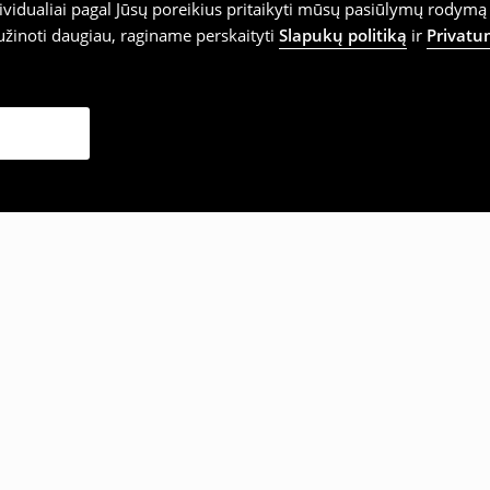
vidualiai pagal Jūsų poreikius pritaikyti mūsų pasiūlymų rodymą 
užinoti daugiau, raginame perskaityti
Slapukų politiką
ir
Privatu
sirinko