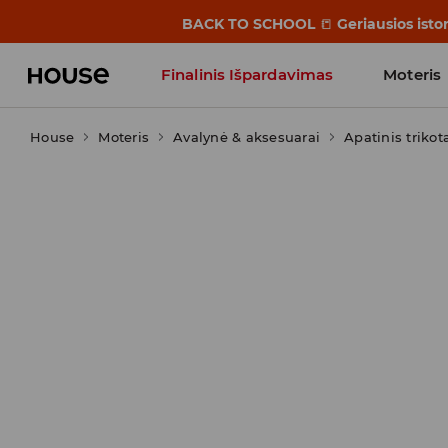
BACK TO SCHOOL
📒
Geriausios isto
Finalinis Išpardavimas
Moteris
House
Moteris
Influencers' Faves
Avalynė & aksesuarai
Apatinis trikot