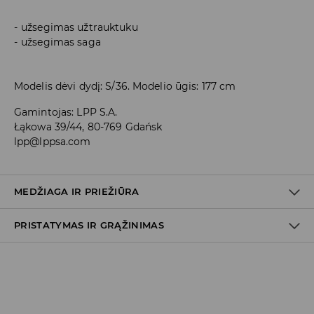
užsegimas užtrauktuku
užsegimas saga
Modelis dėvi dydį: S/36. Modelio ūgis: 177 cm
Gamintojas
:
LPP S.A.
Łąkowa 39/44, 80-769 Gdańsk
lpp@lppsa.com
MEDŽIAGA IR PRIEŽIŪRA
PRISTATYMAS IR GRĄŽINIMAS
PIRMAS AUDINYS
:
100% POLIURETANINIS PLUOŠTAS
PIRMAS PAMUŠALAS
:
100% POLIESTERIS
Prekių pristatymo politika
SKALBTI TIK RANKOMIS IR SU PANAŠIOS SPALVOS DRABUŽIAIS,
MAKS. TEMPERATŪRA 30°C
Atsiėmimas parduotuvėje
(2–8 darbo dienos nuo išsiuntimo)
SKALBTI RANKOMIS NE AUKŠTESNĖJE KAIP 40° C TEMP.
0,00 EUR
/ Online (PayU, PayPal, Google Pay, Trustly)