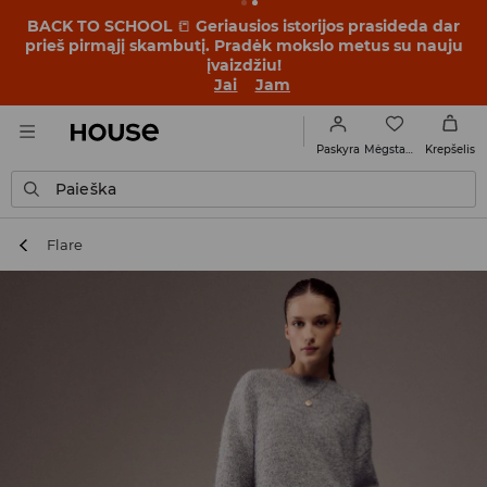
BACK TO SCHOOL
📒
Geriausios istorijos prasideda dar
prieš pirmąjį skambutį. Pradėk mokslo metus su nauju
įvaizdžiu!
Jai
Jam
Mėgstamiausi
Paskyra
Krepšelis
Paieška
Flare