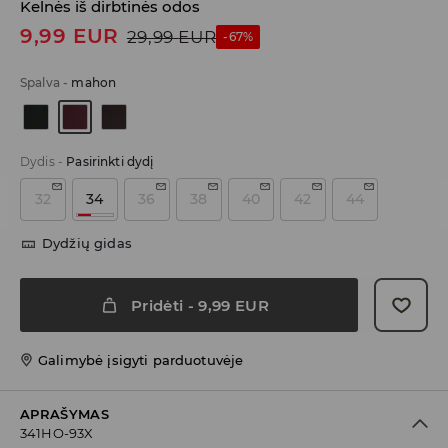
Kelnės iš dirbtinės odos
9,99
EUR
29,99
EUR
-67%
Spalva
-
mahon
Dydis
-
Pasirinkti dydį
32
34
36
38
40
42
44
Dydžių gidas
Pridėti
-
9,99
EUR
Galimybė įsigyti parduotuvėje
APRAŠYMAS
341HO-93X