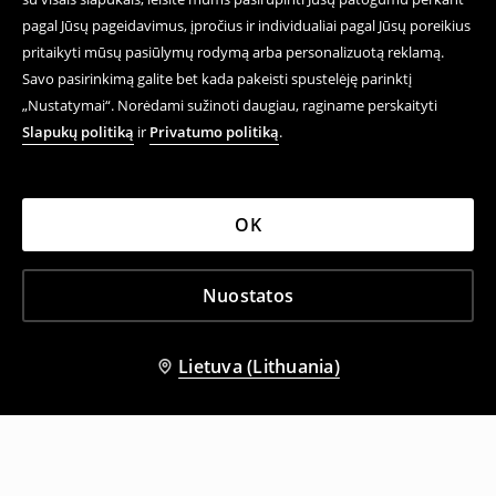
pagal Jūsų pageidavimus, įpročius ir individualiai pagal Jūsų poreikius
pritaikyti mūsų pasiūlymų rodymą arba personalizuotą reklamą.
Savo pasirinkimą galite bet kada pakeisti spustelėję parinktį
„Nustatymai“. Norėdami sužinoti daugiau, raginame perskaityti
Slapukų politiką
ir
Privatumo politiką
.
OK
Nuostatos
Lietuva (Lithuania)