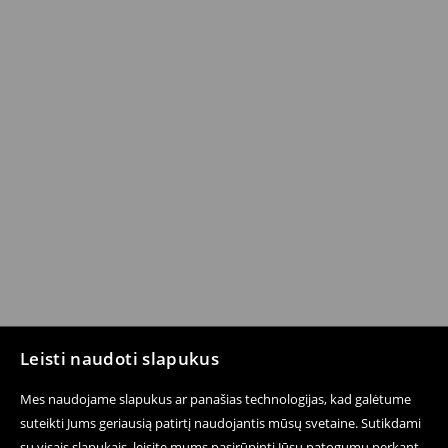
Leisti naudoti slapukus
Mes naudojame slapukus ar panašias technologijas, kad galėtume
suteikti Jums geriausią patirtį naudojantis mūsų svetaine. Sutikdami
su visais slapukais, leisite mums pasirūpinti Jūsų patogumu perkant