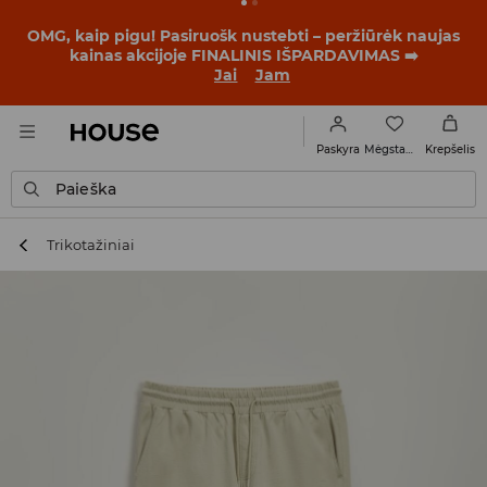
BACK TO SCHOOL
📒
Geriausios istorijos prasideda dar
prieš pirmąjį skambutį. Pradėk mokslo metus su nauju
įvaizdžiu!
Jai
Jam
Mėgstamiausi
Paskyra
Krepšelis
Paieška
Trikotažiniai