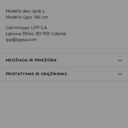
Modelis dėvi dydį: L
Modelio ūgis: 186 cm
Gamintojas
:
LPP S.A.
Łąkowa 39/44, 80-769 Gdańsk
lpp@lppsa.com
MEDŽIAGA IR PRIEŽIŪRA
PRISTATYMAS IR GRĄŽINIMAS
PIRMAS AUDINYS
:
100% MEDVILNĖ
BALINTI NEGALIMA
Prekių pristatymo politika
SKALBTI SU PANAŠIOMIS SPALVOMIS
Atsiėmimas parduotuvėje
(2–8 darbo dienos nuo išsiuntimo)
LYGINTI IKI 110° C TEMPERATŪRA. GARINTI NEGALIMA.
0,00 EUR
/ Online (PayU, PayPal, Google Pay, Trustly)
DPD paštomatas
(2–8 darbo dienos nuo išsiuntimo)
NEVALYTI SAUSU CHEMINIU BŪDU
3,99 EUR
/ Online (PayU, PayPal, Google Pay, Trustly)
SKALBTI SKALBYKLĖJE NE AUKŠTESNĖJE KAIP 30° C TEMP.
Kurjeris DPD
(2–8 darbo dienos nuo išsiuntimo)