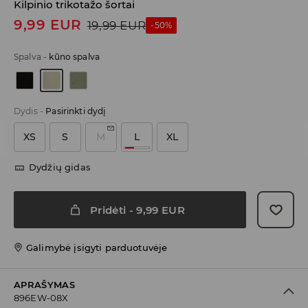
Kilpinio trikotažo šortai
9,99
EUR
19,99
EUR
-50%
Spalva
-
kūno spalva
Dydis
-
Pasirinkti dydį
XS
S
M
L
XL
Dydžių gidas
Pridėti
-
9,99
EUR
Galimybė įsigyti parduotuvėje
APRAŠYMAS
896EW-08X