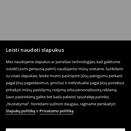
Leisti naudoti slapukus
Mes naudojame slapukus ar panašias technologijas, kad galėtume
suteikti Jums geriausią patirtį naudojantis mūsų svetaine. Sutikdami
su visais slapukais, leisite mums pasirūpinti Jūsų patogumu perkant
pagal Jūsų pageidavimus, įpročius ir individualiai pagal Jūsų poreikius
pritaikyti mūsų pasiūlymų rodymą arba personalizuotą reklamą.
Savo pasirinkimą galite bet kada pakeisti spustelėję parinktį
„Nustatymai“. Norėdami sužinoti daugiau, raginame perskaityti
Slapukų politiką
ir
Privatumo politiką
.