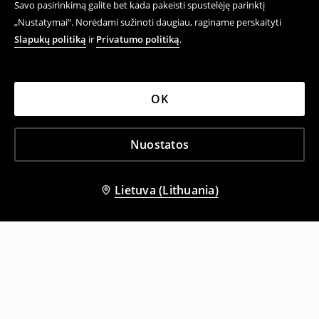
Savo pasirinkimą galite bet kada pakeisti spustelėję parinktį
„Nustatymai“. Norėdami sužinoti daugiau, raginame perskaityti
Slapukų politiką
ir
Privatumo politiką
.
OK
Nuostatos
Lietuva (Lithuania)