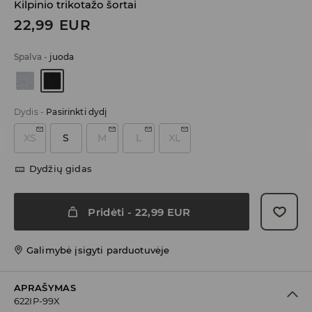
Kilpinio trikotažo šortai
22,99
EUR
Spalva
-
juoda
Dydis
-
Pasirinkti dydį
XS
S
M
L
XL
Dydžių gidas
Pridėti
-
22,99
EUR
Galimybė įsigyti parduotuvėje
APRAŠYMAS
622IP-99X