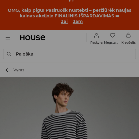
OMG, kaip pigu! Pasiruošk nustebti – peržiūrėk naujas
kainas akcijoje FINALINIS IŠPARDAVIMAS ➡️
Jai
Jam
Mėgstamiausi
Paskyra
Krepšelis
Paieška
Vyras