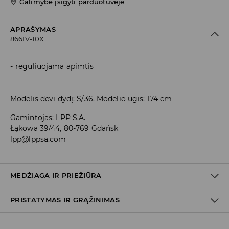
Galimybė įsigyti parduotuvėje
APRAŠYMAS
866IV-10X
reguliuojama apimtis
Modelis dėvi dydį: S/36. Modelio ūgis: 174 cm
Gamintojas
:
LPP S.A.
Łąkowa 39/44, 80-769 Gdańsk
lpp@lppsa.com
MEDŽIAGA IR PRIEŽIŪRA
PRISTATYMAS IR GRĄŽINIMAS
PIRMAS AUDINYS
:
54% MODALINIS PLUOŠTAS, 40%
POLIESTERIS, 6% ELASTANAS
Prekių pristatymo politika