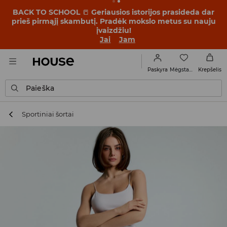
BACK TO SCHOOL
📒
Geriausios istorijos prasideda dar
prieš pirmąjį skambutį. Pradėk mokslo metus su nauju
įvaizdžiu!
Jai
Jam
Mėgstamiausi
Paskyra
Krepšelis
Paieška
Sportiniai šortai