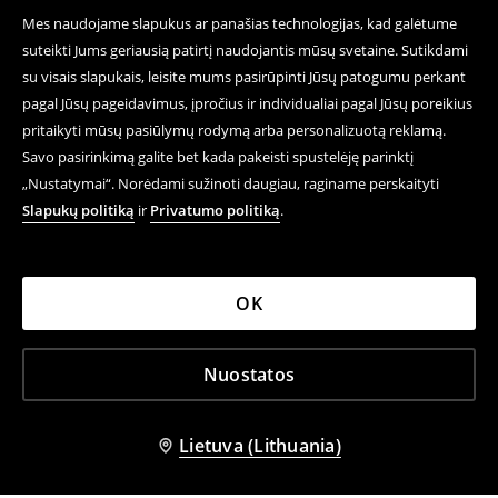
Mes naudojame slapukus ar panašias technologijas, kad galėtume
suteikti Jums geriausią patirtį naudojantis mūsų svetaine. Sutikdami
su visais slapukais, leisite mums pasirūpinti Jūsų patogumu perkant
pagal Jūsų pageidavimus, įpročius ir individualiai pagal Jūsų poreikius
pritaikyti mūsų pasiūlymų rodymą arba personalizuotą reklamą.
Savo pasirinkimą galite bet kada pakeisti spustelėję parinktį
„Nustatymai“. Norėdami sužinoti daugiau, raginame perskaityti
Slapukų politiką
ir
Privatumo politiką
.
OK
Nuostatos
Lietuva (Lithuania)