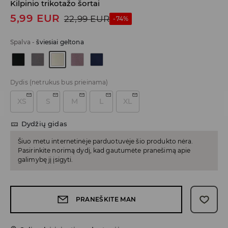
Kilpinio trikotažo šortai
5,99
EUR
22,99
EUR
-74%
Spalva
-
šviesiai geltona
Dydis
(netrukus bus prieinama)
XS
S
M
L
XL
Dydžių gidas
Šiuo metu internetinėje parduotuvėje šio produkto nėra.
Pasirinkite norimą dydį, kad gautumėte pranešimą apie
galimybę jį įsigyti.
PRANEŠKITE MAN