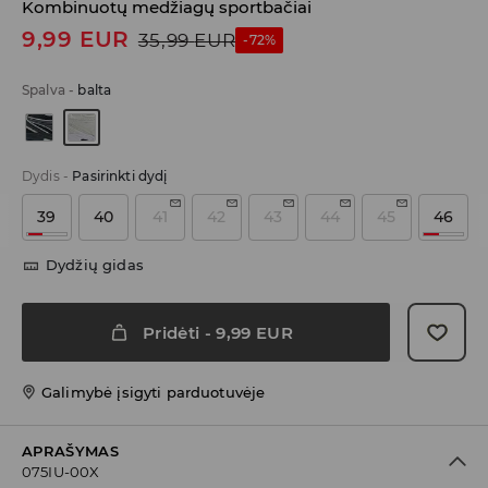
Kombinuotų medžiagų sportbačiai
9,99
EUR
35,99
EUR
-72%
Spalva
-
balta
Dydis
-
Pasirinkti dydį
39
40
41
42
43
44
45
46
Dydžių gidas
Pridėti
-
9,99
EUR
Galimybė įsigyti parduotuvėje
APRAŠYMAS
075IU-00X