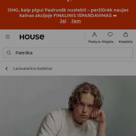
BACK TO SCHOOL
📒
Geriausios istorijos prasideda dar
prieš pirmąjį skambutį. Pradėk mokslo metus su nauju
įvaizdžiu!
Jai
Jam
Mėgstamiausi
Paskyra
Krepšelis
Paieška
Laisvalaikio bateliai