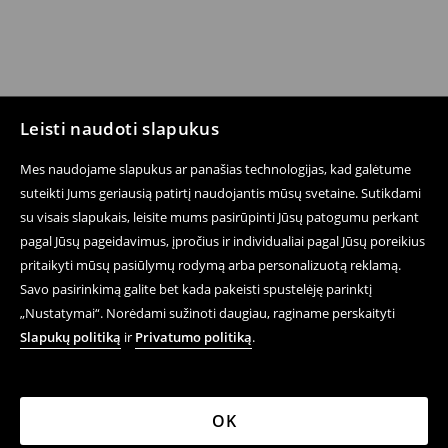
Leisti naudoti slapukus
Mes naudojame slapukus ar panašias technologijas, kad galėtume
suteikti Jums geriausią patirtį naudojantis mūsų svetaine. Sutikdami
su visais slapukais, leisite mums pasirūpinti Jūsų patogumu perkant
pagal Jūsų pageidavimus, įpročius ir individualiai pagal Jūsų poreikius
pritaikyti mūsų pasiūlymų rodymą arba personalizuotą reklamą.
Savo pasirinkimą galite bet kada pakeisti spustelėję parinktį
„Nustatymai“. Norėdami sužinoti daugiau, raginame perskaityti
Slapukų politiką
ir
Privatumo politiką
.
OK