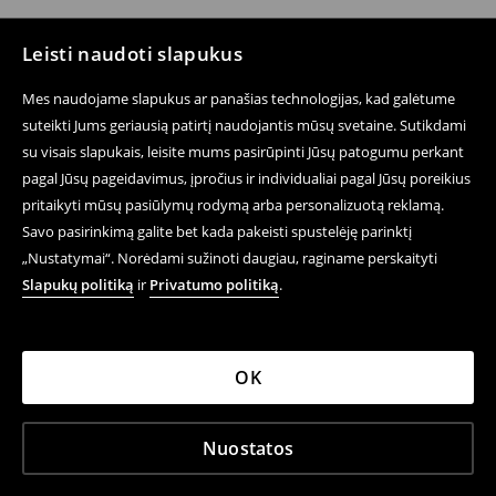
Leisti naudoti slapukus
Mes naudojame slapukus ar panašias technologijas, kad galėtume
suteikti Jums geriausią patirtį naudojantis mūsų svetaine. Sutikdami
su visais slapukais, leisite mums pasirūpinti Jūsų patogumu perkant
pagal Jūsų pageidavimus, įpročius ir individualiai pagal Jūsų poreikius
pritaikyti mūsų pasiūlymų rodymą arba personalizuotą reklamą.
Savo pasirinkimą galite bet kada pakeisti spustelėję parinktį
„Nustatymai“. Norėdami sužinoti daugiau, raginame perskaityti
Slapukų politiką
ir
Privatumo politiką
.
OK
Nuostatos