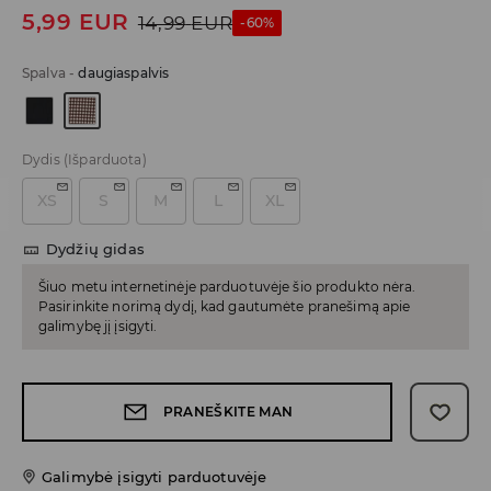
5,99
EUR
14,99
EUR
-60%
Spalva
-
daugiaspalvis
Dydis
(Išparduota)
XS
S
M
L
XL
Dydžių gidas
Šiuo metu internetinėje parduotuvėje šio produkto nėra.
Pasirinkite norimą dydį, kad gautumėte pranešimą apie
galimybę jį įsigyti.
PRANEŠKITE MAN
Galimybė įsigyti parduotuvėje