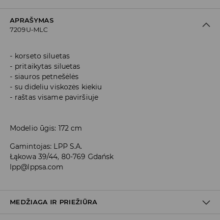
APRAŠYMAS
7209U-MLC
korseto siluetas
pritaikytas siluetas
siauros petnešėlės
su dideliu viskozės kiekiu
raštas visame paviršiuje
Modelio ūgis: 172 cm
Gamintojas
:
LPP S.A.
Łąkowa 39/44, 80-769 Gdańsk
lpp@lppsa.com
MEDŽIAGA IR PRIEŽIŪRA