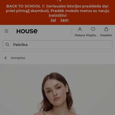
BACK TO SCHOOL
📒
Geriausios istorijos prasideda dar
prieš pirmąjį skambutį. Pradėk mokslo metus su nauju
įvaizdžiu!
Jai
Jam
Mėgstamiausi
Paskyra
Krepšelis
Paieška
Korsetas