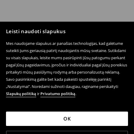
Leisti naudoti slapukus
Mes naudojame slapukus ar panašias technologijas, kad galėtume
suteikti Jums geriausią patirtį naudojantis mūsų svetaine. Sutikdami
su visais slapukais, leisite mums pasirūpinti Jūsų patogumu perkant
pagal Jūsų pageidavimus, įpročius ir individualiai pagal Jūsų poreikius
pritaikyti mūsų pasiūlymų rodymą arba personalizuotą reklamą.
Savo pasirinkimą galite bet kada pakeisti spustelėję parinktį
„Nustatymai“. Norėdami sužinoti daugiau, raginame perskaityti
Slapukų politiką
ir
Privatumo politiką
.
OK