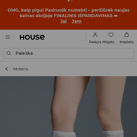
BACK TO SCHOOL
📒
Geriausios istorijos prasideda dar
prieš pirmąjį skambutį. Pradėk mokslo metus su nauju
įvaizdžiu!
Jai
Jam
Mėgstamiausi
Paskyra
Krepšelis
Paieška
Moteris