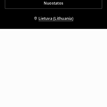
Nuostatos
Lietuva (Lithuania)
Kiti klientai taip pat pasirinko