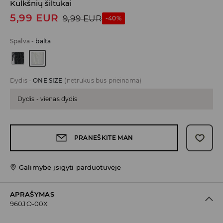
Kulkšnių šiltukai
5,99
EUR
9,99
EUR
-40%
Spalva
-
balta
Dydis
-
ONE SIZE
(netrukus bus prieinama)
Dydis - vienas dydis
PRANEŠKITE MAN
Galimybė įsigyti parduotuvėje
APRAŠYMAS
960JO-00X