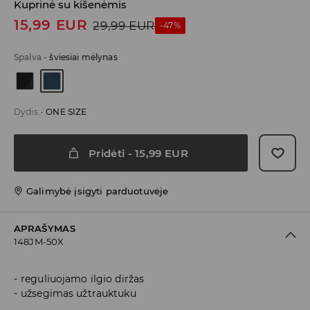
Kuprinė su kišenėmis
15,99
EUR
29,99
EUR
-47%
Spalva
-
šviesiai mėlynas
Dydis
-
ONE SIZE
Pridėti
-
15,99
EUR
Galimybė įsigyti parduotuvėje
APRAŠYMAS
148JM-50X
reguliuojamo ilgio diržas
užsegimas užtrauktuku