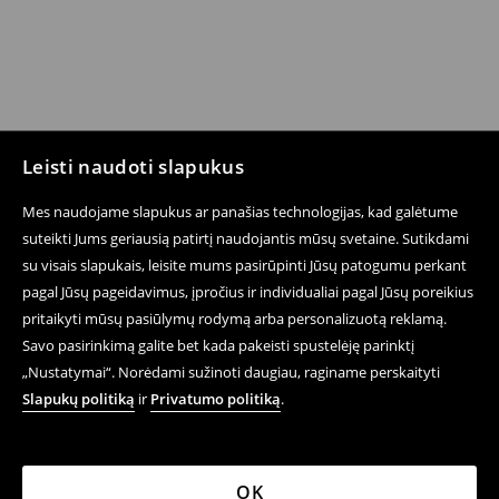
Leisti naudoti slapukus
Mes naudojame slapukus ar panašias technologijas, kad galėtume
suteikti Jums geriausią patirtį naudojantis mūsų svetaine. Sutikdami
su visais slapukais, leisite mums pasirūpinti Jūsų patogumu perkant
pagal Jūsų pageidavimus, įpročius ir individualiai pagal Jūsų poreikius
pritaikyti mūsų pasiūlymų rodymą arba personalizuotą reklamą.
Savo pasirinkimą galite bet kada pakeisti spustelėję parinktį
„Nustatymai“. Norėdami sužinoti daugiau, raginame perskaityti
Slapukų politiką
ir
Privatumo politiką
.
OK