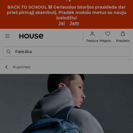
BACK TO SCHOOL 🎒 Geriausios istorijos prasideda dar
prieš pirmąjį skambutį. Pradėk mokslo metus su nauju
įvaizdžiu!
Jai
Jam
Mėgstamiausi
Paskyra
Krepšelis
Paieška
Kuprinės