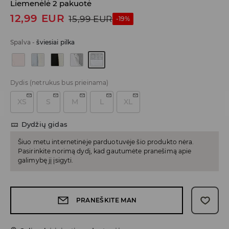
Liemenėlė 2 pakuotė
12,99
EUR
15,99
EUR
-19%
Spalva
-
šviesiai pilka
Dydis
(netrukus bus prieinama)
XS
S
M
L
XL
Dydžių gidas
Šiuo metu internetinėje parduotuvėje šio produkto nėra.
Pasirinkite norimą dydį, kad gautumėte pranešimą apie
galimybę jį įsigyti.
PRANEŠKITE MAN