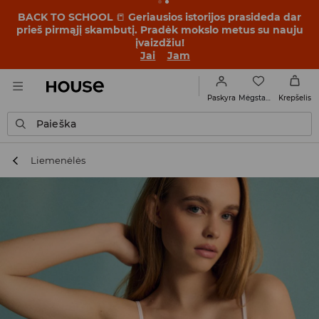
BACK TO SCHOOL
📒
Geriausios istorijos prasideda dar
prieš pirmąjį skambutį. Pradėk mokslo metus su nauju
įvaizdžiu!
Jai
Jam
Mėgstamiausi
Paskyra
Krepšelis
Paieška
Liemenėlės