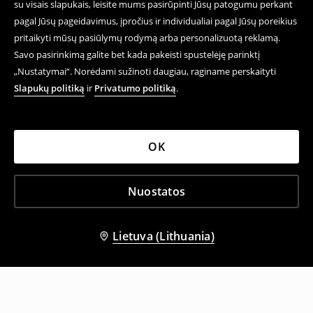
su visais slapukais, leisite mums pasirūpinti Jūsų patogumu perkant
pagal Jūsų pageidavimus, įpročius ir individualiai pagal Jūsų poreikius
pritaikyti mūsų pasiūlymų rodymą arba personalizuotą reklamą.
Savo pasirinkimą galite bet kada pakeisti spustelėję parinktį
„Nustatymai“. Norėdami sužinoti daugiau, raginame perskaityti
Slapukų politiką
ir
Privatumo politiką
.
OK
Nuostatos
Lietuva (Lithuania)