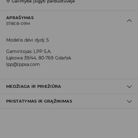
Galimybė įsigyti parduotuvėje
APRAŠYMAS
578EB-09M
Modelis dėvi dydį: S
Gamintojas
:
LPP S.A.
Łąkowa 39/44, 80-769 Gdańsk
lpp@lppsa.com
MEDŽIAGA IR PRIEŽIŪRA
PRISTATYMAS IR GRĄŽINIMAS
PIRMAS AUDINYS
:
100% MEDVILNĖ
KAMŠALAS
:
100% POLIESTERIS
Prekių pristatymo politika
BALINTI NEGALIMA
Atsiėmimas parduotuvėje
NELYGINTI
(2–8 darbo dienos nuo išsiuntimo)