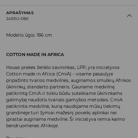
APRAŠYMAS
2493U-08X
Modelio ūgis: 186 cm
COTTON MADE IN AFRICA
House prekės ženklo savininkas, LPP, yra iniciatyvos
Cotton made in Africa (CmiA) - visame pasaulyje
pripažinto tvarios medvilnės, auginamos smulkių Afrikos
ūkininkų, standarto partneris. Gauname medvilnę
patikrintą CmiA ir tokiu būdu suteikiame ūkininkams
galimybę naudotis tvariais gamybos metodais. CmiA
patikrinta medvilnė, kurią naudojame mūsų tiekimų
grandinėje turi žymiai mažesnį poveikį aplinkai nei
įprastai auginama medvilnė. Ši iniciatyva remia kaimo
bendruomenes Afrikoje.