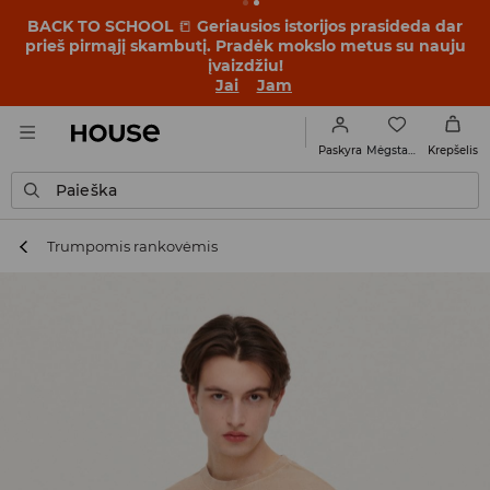
BACK TO SCHOOL
📒
Geriausios istorijos prasideda dar
prieš pirmąjį skambutį. Pradėk mokslo metus su nauju
įvaizdžiu!
Jai
Jam
Mėgstamiausi
Paskyra
Krepšelis
Paieška
Trumpomis rankovėmis