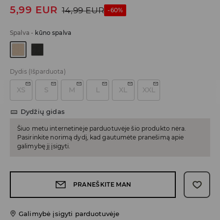
5,99
EUR
14,99
EUR
-60%
Spalva
-
kūno spalva
Dydis
(Išparduota)
XS
S
M
L
XL
XXL
Dydžių gidas
Šiuo metu internetinėje parduotuvėje šio produkto nėra.
Pasirinkite norimą dydį, kad gautumėte pranešimą apie
galimybę jį įsigyti.
PRANEŠKITE MAN
Galimybė įsigyti parduotuvėje