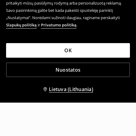
pritaikyti mūsų pasiūlymų rodymą arba personalizuotą reklamą.
Savo pasirinkimą galite bet kada pakeisti spustelėję parinktį
„Nustatymai“. Norėdami sužinoti daugiau, raginame perskaityti
Slapukų politiką
ir
Privatumo politiką
.
OK
Nuostatos
Lietuva (Lithuania)