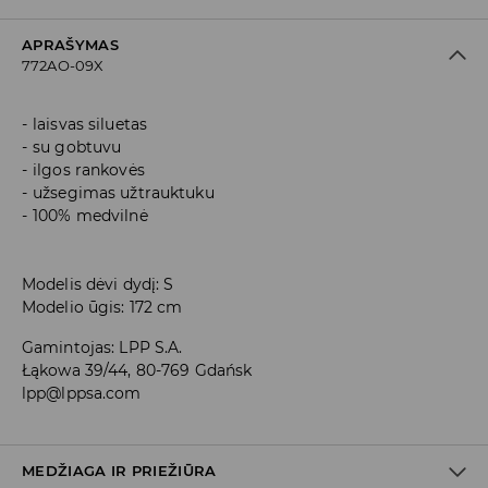
APRAŠYMAS
772AO-09X
laisvas siluetas
su gobtuvu
ilgos rankovės
užsegimas užtrauktuku
100% medvilnė
Modelis dėvi dydį: S
Modelio ūgis: 172 cm
Gamintojas
:
LPP S.A.
Łąkowa 39/44, 80-769 Gdańsk
lpp@lppsa.com
MEDŽIAGA IR PRIEŽIŪRA