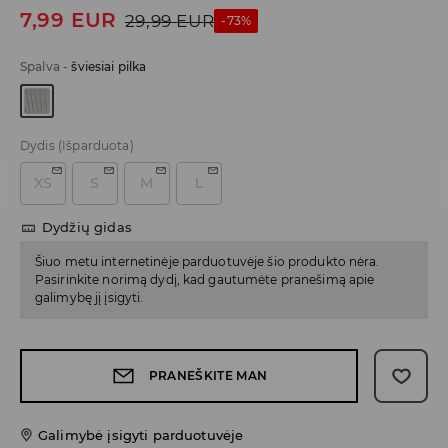
7,99
EUR
29,99
EUR
-73%
Spalva
-
šviesiai pilka
Dydis
(Išparduota)
XS
S
M
L
Dydžių gidas
Šiuo metu internetinėje parduotuvėje šio produkto nėra.
Pasirinkite norimą dydį, kad gautumėte pranešimą apie
galimybę jį įsigyti.
PRANEŠKITE MAN
Galimybė įsigyti parduotuvėje