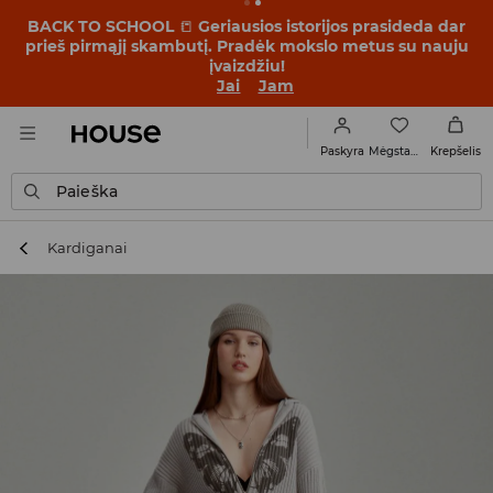
BACK TO SCHOOL
📒
Geriausios istorijos prasideda dar
prieš pirmąjį skambutį. Pradėk mokslo metus su nauju
įvaizdžiu!
Jai
Jam
Mėgstamiausi
Paskyra
Krepšelis
Paieška
Kardiganai