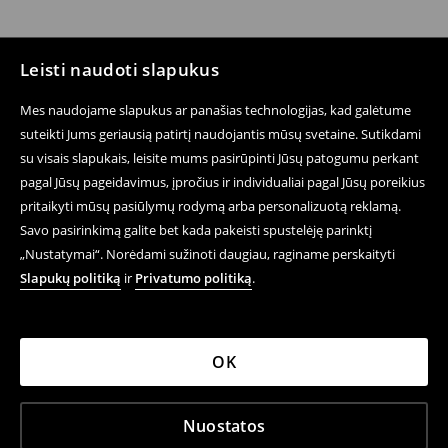
Leisti naudoti slapukus
Mes naudojame slapukus ar panašias technologijas, kad galėtume
suteikti Jums geriausią patirtį naudojantis mūsų svetaine. Sutikdami
su visais slapukais, leisite mums pasirūpinti Jūsų patogumu perkant
pagal Jūsų pageidavimus, įpročius ir individualiai pagal Jūsų poreikius
pritaikyti mūsų pasiūlymų rodymą arba personalizuotą reklamą.
Savo pasirinkimą galite bet kada pakeisti spustelėję parinktį
„Nustatymai“. Norėdami sužinoti daugiau, raginame perskaityti
Slapukų politiką
ir
Privatumo politiką
.
OK
Nuostatos