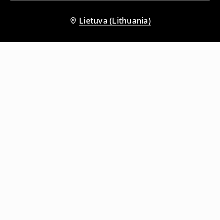
Lietuva (Lithuania)
Kiti klientai taip pat pasirinko