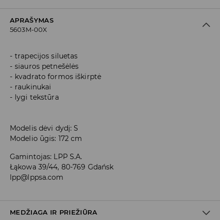
APRAŠYMAS
5603M-00X
trapecijos siluetas
siauros petnešėlės
kvadrato formos iškirptė
raukinukai
lygi tekstūra
Modelis dėvi dydį: S
Modelio ūgis: 172 cm
Gamintojas
:
LPP S.A.
Łąkowa 39/44, 80-769 Gdańsk
lpp@lppsa.com
MEDŽIAGA IR PRIEŽIŪRA