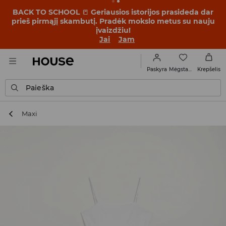
BACK TO SCHOOL
📒
Geriausios istorijos prasideda dar
prieš pirmąjį skambutį. Pradėk mokslo metus su nauju
įvaizdžiu!
Jai
Jam
Mėgstamiausi
Paskyra
Krepšelis
Paieška
Maxi