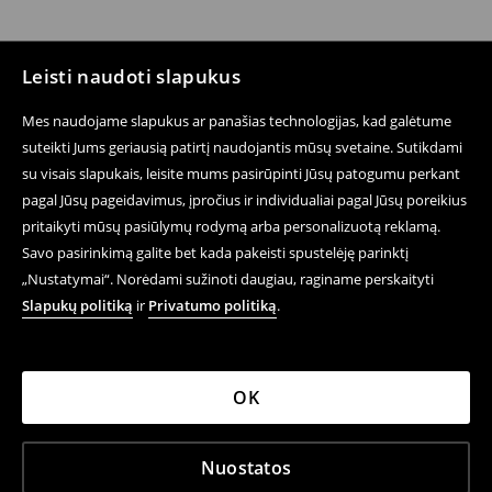
Leisti naudoti slapukus
Mes naudojame slapukus ar panašias technologijas, kad galėtume
suteikti Jums geriausią patirtį naudojantis mūsų svetaine. Sutikdami
su visais slapukais, leisite mums pasirūpinti Jūsų patogumu perkant
pagal Jūsų pageidavimus, įpročius ir individualiai pagal Jūsų poreikius
pritaikyti mūsų pasiūlymų rodymą arba personalizuotą reklamą.
Savo pasirinkimą galite bet kada pakeisti spustelėję parinktį
„Nustatymai“. Norėdami sužinoti daugiau, raginame perskaityti
Slapukų politiką
ir
Privatumo politiką
.
OK
Nuostatos