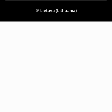
Lietuva (Lithuania)
Kiti klientai taip pat pasirinko