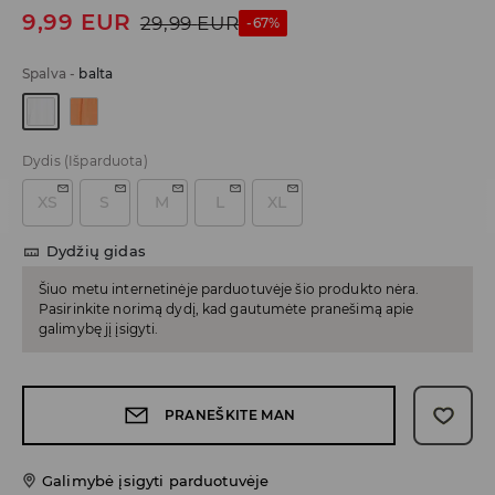
9,99
EUR
29,99
EUR
-67%
Spalva
-
balta
Dydis
(Išparduota)
XS
S
M
L
XL
Dydžių gidas
Šiuo metu internetinėje parduotuvėje šio produkto nėra.
Pasirinkite norimą dydį, kad gautumėte pranešimą apie
galimybę jį įsigyti.
PRANEŠKITE MAN
Galimybė įsigyti parduotuvėje