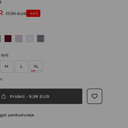
i
R
-44%
17,99
EUR
i dydį
M
L
XL
as
Pridėti
-
9,99
EUR
gyti parduotuvėje