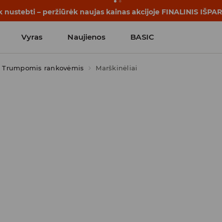
rijos prasideda dar prieš pirmąjį skambutį. Pradėk mokslo me
Vyras
Naujienos
BASIC
Trumpomis rankovėmis
Marškinėliai