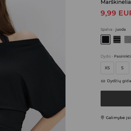
Marškinėlia
9,99
EU
Spalva
-
juoda
Dydis
-
Pasirinkt
XS
S
Dydžių gid
Galimybė įsi