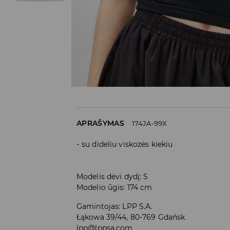
APRAŠYMAS
174JA-99X
su dideliu viskozės kiekiu
Modelis dėvi dydį: S
Modelio ūgis: 174 cm
Gamintojas
:
LPP S.A.
Łąkowa 39/44, 80-769 Gdańsk
lpp@lppsa.com