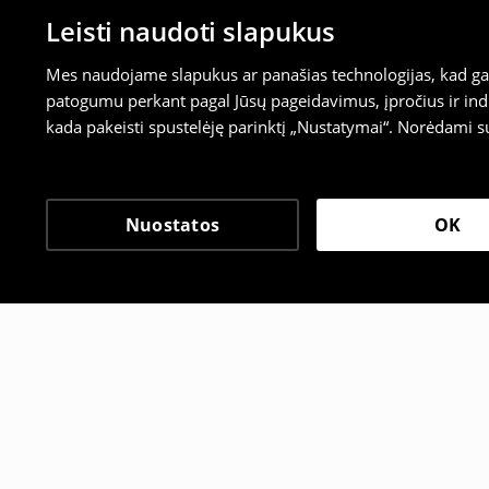
Leisti naudoti slapukus
Mes naudojame slapukus ar panašias technologijas, kad galė
patogumu perkant pagal Jūsų pageidavimus, įpročius ir indi
kada pakeisti spustelėję parinktį „Nustatymai“. Norėdami s
Nuostatos
OK