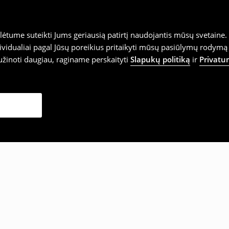
tume suteikti Jums geriausią patirtį naudojantis mūsų svetaine. S
vidualiai pagal Jūsų poreikius pritaikyti mūsų pasiūlymų rodymą 
užinoti daugiau, raginame perskaityti
Slapukų politiką
ir
Privatu