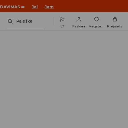
tus su nauju įvaizdžiu!
Jai
Jam
Paieška
LT
Paskyra
Mėgstamiausi
Krepšelis