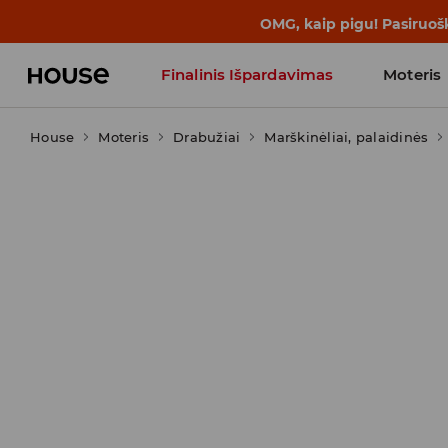
BACK TO SCHOOL
📒
Geriausios isto
Finalinis Išpardavimas
Moteris
House
Moteris
Influencers' Faves
Drabužiai
Marškinėliai, palaidinės