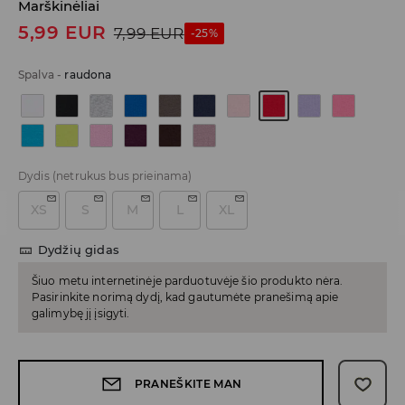
Marškinėliai
5,99
EUR
7,99
EUR
-25%
Spalva
-
raudona
Dydis
(netrukus bus prieinama)
XS
S
M
L
XL
Dydžių gidas
Šiuo metu internetinėje parduotuvėje šio produkto nėra.
Pasirinkite norimą dydį, kad gautumėte pranešimą apie
galimybę jį įsigyti.
PRANEŠKITE MAN