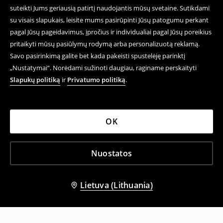
suteikti Jums geriausią patirtį naudojantis mūsų svetaine. Sutikdami
su visais slapukais, leisite mums pasirūpinti Jūsų patogumu perkant
pagal Jūsų pageidavimus, įpročius ir individualiai pagal Jūsų poreikius
pritaikyti mūsų pasiūlymų rodymą arba personalizuotą reklamą.
Savo pasirinkimą galite bet kada pakeisti spustelėję parinktį
„Nustatymai“. Norėdami sužinoti daugiau, raginame perskaityti
Slapukų politiką
ir
Privatumo politiką
.
OK
Nuostatos
Lietuva (Lithuania)