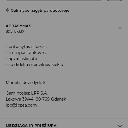
Galimybė įsigyti parduotuvėje
APRAŠYMAS
895IU-33X
pritaikytas siluetas
trumpos rankovės
apvali iškirptė
su dideliu medvilnės kiekiu
Modelis dėvi dydį: S
Gamintojas
:
LPP S.A.
Łąkowa 39/44, 80-769 Gdańsk
lpp@lppsa.com
MEDŽIAGA IR PRIEŽIŪRA