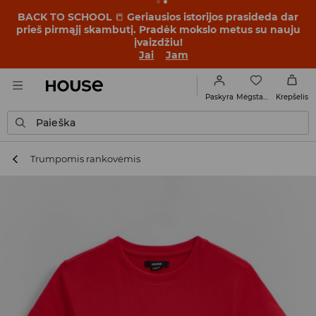
BACK TO SCHOOL
📒
Geriausios istorijos prasideda dar
prieš pirmąjį skambutį. Pradėk mokslo metus su nauju
įvaizdžiu!
Jai
Jam
Mėgstamiausi
Paskyra
Krepšelis
Paieška
Trumpomis rankovėmis