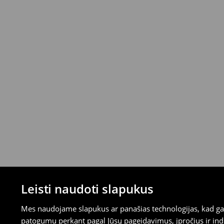
Prekes galite grąžinti nemokamai per 30 
parduotuvėse ir pasirinktais grąžinimo būd
mokėjimus)
⟶
Išsamios grąžinimo taisyklės
Leisti naudoti slapukus
Mes naudojame slapukus ar panašias technologijas, kad galė
patogumu perkant pagal Jūsų pageidavimus, įpročius ir indi