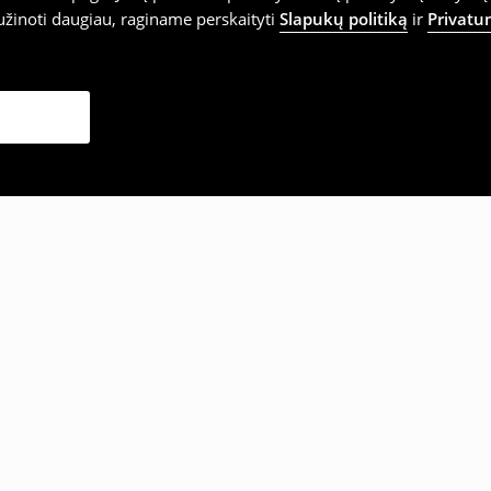
užinoti daugiau, raginame perskaityti
Slapukų politiką
ir
Privatu
sirinko