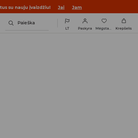
tus su nauju įvaizdžiu!
Jai
Jam
Paieška
LT
Paskyra
Mėgstamiausi
Krepšelis