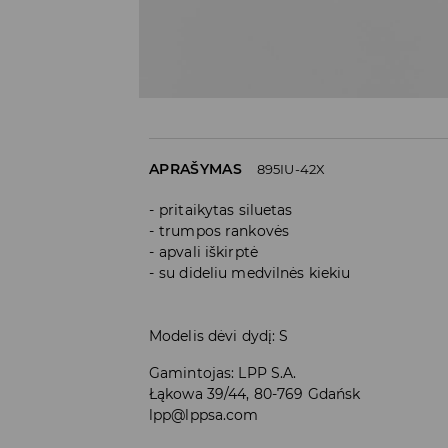
APRAŠYMAS
895IU-42X
pritaikytas siluetas
trumpos rankovės
apvali iškirptė
su dideliu medvilnės kiekiu
Modelis dėvi dydį: S
Gamintojas
:
LPP S.A.
Łąkowa 39/44, 80-769 Gdańsk
lpp@lppsa.com