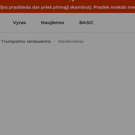
rijos prasideda dar prieš pirmąjį skambutį. Pradėk mokslo me
Vyras
Naujienos
BASIC
Trumpomis rankovėmis
Marškinėliai