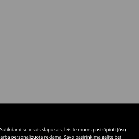
utikdami su visais slapukais, leisite mums pasirūpinti Jūsų
arba personalizuotą reklamą. Savo pasirinkimą galite bet