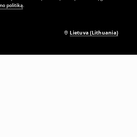
mo politiką
.
Lietuva (Lithuania)