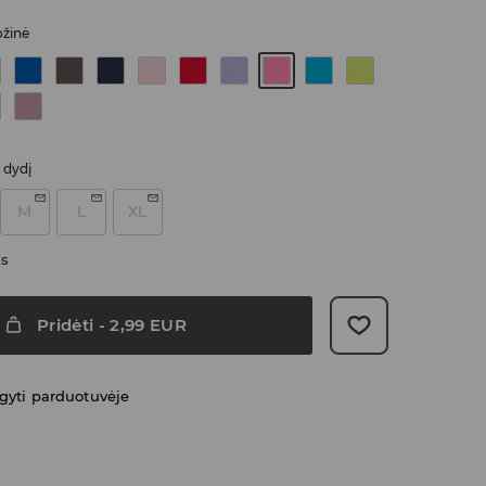
ožinė
i dydį
M
L
XL
as
Pridėti
-
2,99
EUR
gyti parduotuvėje