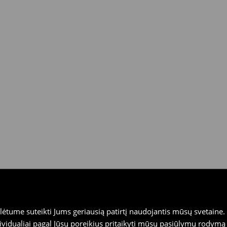
dienas House fizinėse
ais (išskyrus atidėtus
tume suteikti Jums geriausią patirtį naudojantis mūsų svetaine. S
vidualiai pagal Jūsų poreikius pritaikyti mūsų pasiūlymų rodymą 