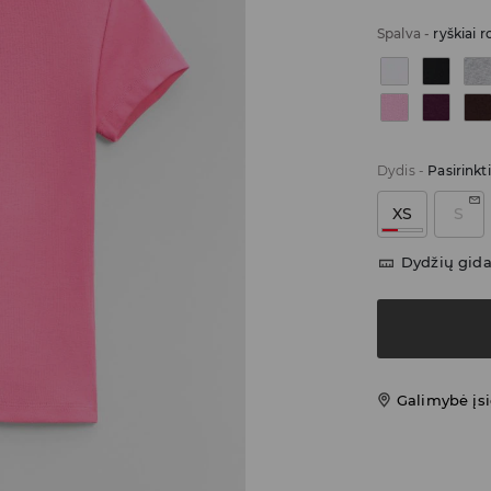
Spalva
-
ryškiai r
Dydis
-
Pasirinkt
XS
S
Dydžių gid
Galimybė įsi