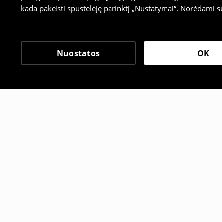
kada pakeisti spustelėję parinktį „Nustatymai“. Norėdami s
Nuostatos
OK
Kiti klientai taip pat pa