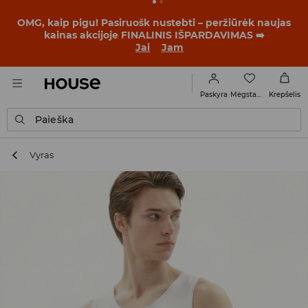
BACK TO SCHOOL
📒
Geriausios istorijos prasideda dar
prieš pirmąjį skambutį. Pradėk mokslo metus su nauju
įvaizdžiu!
Jai
Jam
Mėgstamiausi
Paskyra
Krepšelis
Paieška
Vyras