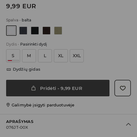
9,99
EUR
Spalva
-
balta
Dydis
-
Pasirinkti dydį
S
M
L
XL
XXL
Dydžių gidas
Pridėti
-
9,99
EUR
Galimybė įsigyti parduotuvėje
APRAŠYMAS
076JT-00X