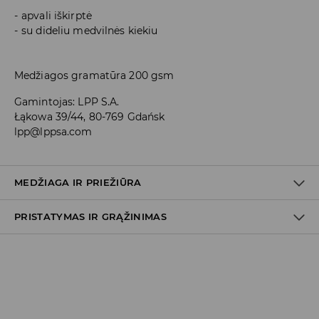
apvali iškirptė
su dideliu medvilnės kiekiu
Medžiagos gramatūra 200 gsm
Gamintojas
:
LPP S.A.
Łąkowa 39/44, 80-769 Gdańsk
lpp@lppsa.com
MEDŽIAGA IR PRIEŽIŪRA
PRISTATYMAS IR GRĄŽINIMAS
100% MEDVILNĖ
Prekių pristatymo politika
Atsiėmimas parduotuvėje
(2–8 darbo dienos nuo išsiuntimo)
0,00 EUR
/ Online (PayU, PayPal, Google Pay, Trustly)
DPD paštomatas
(2–8 darbo dienos nuo išsiuntimo)