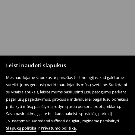
Leisti naudoti slapukus
Mes naudojame slapukus ar panašias technologijas, kad galėtume
suteikti Jums geriausią patirtį naudojantis mūsų svetaine. Sutikdami
su visais slapukais, leisite mums pasirūpinti Jūsų patogumu perkant
pagal Jūsų pageidavimus, įpročius ir individualiai pagal Jūsų poreikius
pritaikyti mūsų pasiūlymų rodymą arba personalizuotą reklamą.
Savo pasirinkimą galite bet kada pakeisti spustelėję parinktį
„Nustatymai“. Norėdami sužinoti daugiau, raginame perskaityti
Slapukų politiką
ir
Privatumo politiką
.