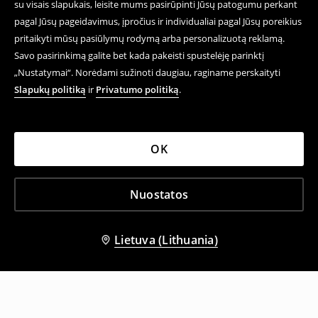
su visais slapukais, leisite mums pasirūpinti Jūsų patogumu perkant
pagal Jūsų pageidavimus, įpročius ir individualiai pagal Jūsų poreikius
pritaikyti mūsų pasiūlymų rodymą arba personalizuotą reklamą.
Savo pasirinkimą galite bet kada pakeisti spustelėję parinktį
„Nustatymai“. Norėdami sužinoti daugiau, raginame perskaityti
Slapukų politiką
ir
Privatumo politiką
.
OK
Nuostatos
Lietuva (Lithuania)