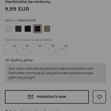
Marškinėliai be rankovių
9,99
EUR
Spalva
-
maro inchis
Dydis
(netrukus bus prieinama)
S
M
L
XL
XXL
Dydžių gidas
Šiuo metu internetinėje parduotuvėje šio produkto nėra.
Pasirinkite norimą dydį, kad gautumėte pranešimą apie
galimybę jį įsigyti.
PRANEŠKITE MAN