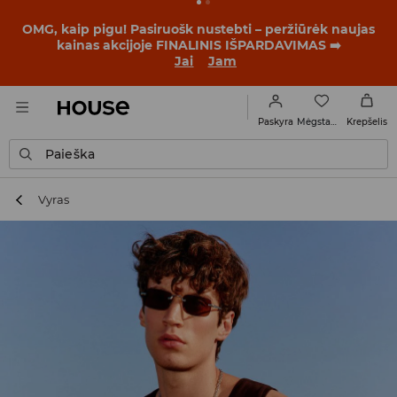
BACK TO SCHOOL
📒
Geriausios istorijos prasideda dar
prieš pirmąjį skambutį. Pradėk mokslo metus su nauju
įvaizdžiu!
Jai
Jam
Mėgstamiausi
Paskyra
Krepšelis
Paieška
Vyras