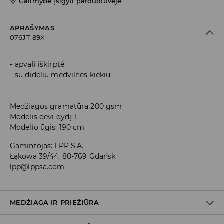
Galimybė įsigyti parduotuvėje
APRAŠYMAS
076JT-89X
apvali iškirptė
su dideliu medvilnės kiekiu
Medžiagos gramatūra 200 gsm
Modelis dėvi dydį: L
Modelio ūgis: 190 cm
Gamintojas
:
LPP S.A.
Łąkowa 39/44, 80-769 Gdańsk
lpp@lppsa.com
MEDŽIAGA IR PRIEŽIŪRA