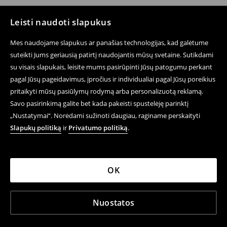
Leisti naudoti slapukus
Mes naudojame slapukus ar panašias technologijas, kad galėtume
suteikti Jums geriausią patirtį naudojantis mūsų svetaine. Sutikdami
su visais slapukais, leisite mums pasirūpinti Jūsų patogumu perkant
pagal Jūsų pageidavimus, įpročius ir individualiai pagal Jūsų poreikius
pritaikyti mūsų pasiūlymų rodymą arba personalizuotą reklamą.
Savo pasirinkimą galite bet kada pakeisti spustelėję parinktį
„Nustatymai“. Norėdami sužinoti daugiau, raginame perskaityti
Slapukų politiką
ir
Privatumo politiką
.
OK
Nuostatos