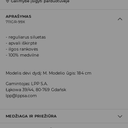
Galimybė įsigyti parduotuvėje
APRAŠYMAS
711GR-99X
reguliarus siluetas
apvali iškirptė
ilgos rankovės
100% medvilnė
Modelis dėvi dydį: M. Modelio ūgis: 184 cm
Gamintojas
:
LPP S.A.
Łąkowa 39/44, 80-769 Gdańsk
lpp@lppsa.com
MEDŽIAGA IR PRIEŽIŪRA