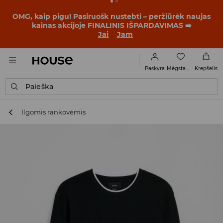
OMG, kaip pigu! Pasiruošk nustebti – peržiūrėk naujas
kainas akcijoje FINALINIS IŠPARDAVIMAS ➡️
Jai
Jam
Mėgstamiausi
Paskyra
Krepšelis
Paieška
Ilgomis rankovėmis