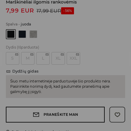
Marškinėliai ilgomis rankovėmis
7,99
EUR
17,99
EUR
-56%
Spalva
-
juoda
Dydis
(Išparduota)
S
M
L
XL
XXL
Dydžių gidas
Šiuo metu internetinėje parduotuvėje šio produkto nėra.
Pasirinkite norimą dydį, kad gautumėte pranešimą apie
galimybę jį įsigyti.
PRANEŠKITE MAN