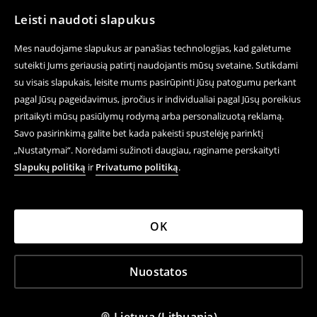
Leisti naudoti slapukus
Mes naudojame slapukus ar panašias technologijas, kad galėtume
suteikti Jums geriausią patirtį naudojantis mūsų svetaine. Sutikdami
su visais slapukais, leisite mums pasirūpinti Jūsų patogumu perkant
pagal Jūsų pageidavimus, įpročius ir individualiai pagal Jūsų poreikius
pritaikyti mūsų pasiūlymų rodymą arba personalizuotą reklamą.
Savo pasirinkimą galite bet kada pakeisti spustelėję parinktį
„Nustatymai“. Norėdami sužinoti daugiau, raginame perskaityti
Slapukų politiką
ir
Privatumo politiką
.
OK
Nuostatos