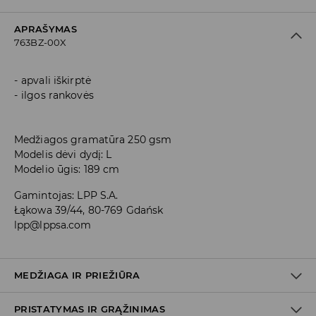
APRAŠYMAS
763BZ-00X
apvali iškirptė
ilgos rankovės
Medžiagos gramatūra 250 gsm
Modelis dėvi dydį: L
Modelio ūgis: 189 cm
Gamintojas
:
LPP S.A.
Łąkowa 39/44, 80-769 Gdańsk
lpp@lppsa.com
MEDŽIAGA IR PRIEŽIŪRA
PRISTATYMAS IR GRĄŽINIMAS
Medžiaga I
:
70% MEDVILNĖ, 30% POLIESTERIS