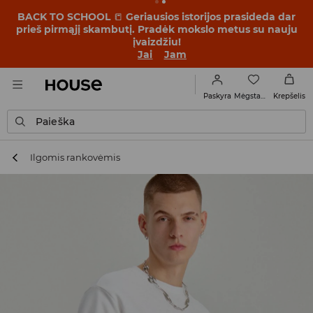
BACK TO SCHOOL
📒
Geriausios istorijos prasideda dar
prieš pirmąjį skambutį. Pradėk mokslo metus su nauju
įvaizdžiu!
Jai
Jam
Mėgstamiausi
Paskyra
Krepšelis
Paieška
Ilgomis rankovėmis