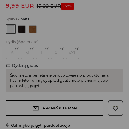
9,99
EUR
15,99
EUR
-38%
Spalva
-
balta
Dydis
(Išparduota)
S
M
L
XL
XXL
Dydžių gidas
Šiuo metu internetinėje parduotuvėje šio produkto nėra.
Pasirinkite norimą dydį, kad gautumėte pranešimą apie
galimybę jį įsigyti.
PRANEŠKITE MAN
Galimybė įsigyti parduotuvėje