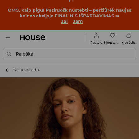
BACK TO SCHOOL
📒
Geriausios istorijos prasideda dar
prieš pirmąjį skambutį. Pradėk mokslo metus su nauju
įvaizdžiu!
Jai
Jam
Mėgstamiausi
Paskyra
Krepšelis
Paieška
Su atspaudu