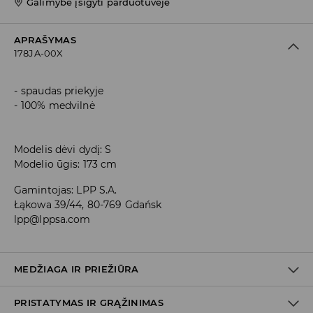
Galimybė įsigyti parduotuvėje
APRAŠYMAS
178JA-00X
spaudas priekyje
100% medvilnė
Modelis dėvi dydį: S
Modelio ūgis: 173 cm
Gamintojas
:
LPP S.A.
Łąkowa 39/44, 80-769 Gdańsk
lpp@lppsa.com
MEDŽIAGA IR PRIEŽIŪRA
PRISTATYMAS IR GRĄŽINIMAS
100% MEDVILNĖ