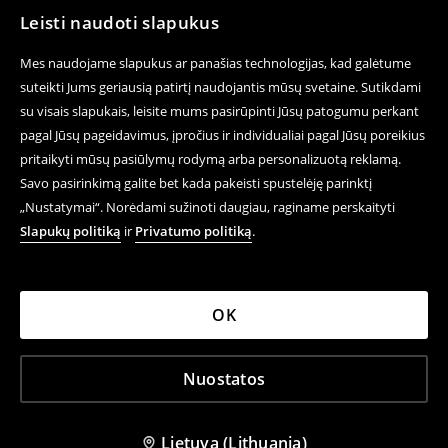
Leisti naudoti slapukus
Mes naudojame slapukus ar panašias technologijas, kad galėtume
suteikti Jums geriausią patirtį naudojantis mūsų svetaine. Sutikdami
su visais slapukais, leisite mums pasirūpinti Jūsų patogumu perkant
pagal Jūsų pageidavimus, įpročius ir individualiai pagal Jūsų poreikius
pritaikyti mūsų pasiūlymų rodymą arba personalizuotą reklamą.
Savo pasirinkimą galite bet kada pakeisti spustelėję parinktį
„Nustatymai“. Norėdami sužinoti daugiau, raginame perskaityti
Slapukų politiką
ir
Privatumo politiką
.
OK
Nuostatos
Lietuva (Lithuania)