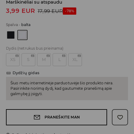
Marškinėliai su atspaudu
3,99
EUR
17,99
EUR
-78%
Spalva
-
balta
Dydis
(netrukus bus prieinama)
XS
S
M
L
XL
Dydžių gidas
Šiuo metu internetinėje parduotuvėje šio produkto nėra.
Pasirinkite norimą dydį, kad gautumėte pranešimą apie
galimybę jį įsigyti.
PRANEŠKITE MAN