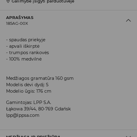
Galimybė įsigyti parduotuvėje
APRAŠYMAS
185AG-00X
spaudas priekyje
apvali iškirptė
trumpos rankovės
100% medvilnė
Medžiagos gramatūra 160 gsm
Modelis dėvi dydį: S
Modelio ūgis: 176 cm
Gamintojas
:
LPP S.A.
Łąkowa 39/44, 80-769 Gdańsk
lpp@lppsa.com