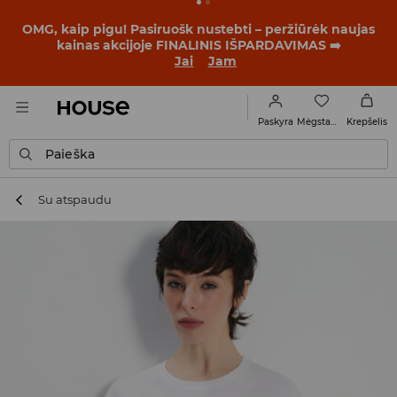
BACK TO SCHOOL
📒
Geriausios istorijos prasideda dar
prieš pirmąjį skambutį. Pradėk mokslo metus su nauju
įvaizdžiu!
Jai
Jam
Mėgstamiausi
Paskyra
Krepšelis
Paieška
Su atspaudu