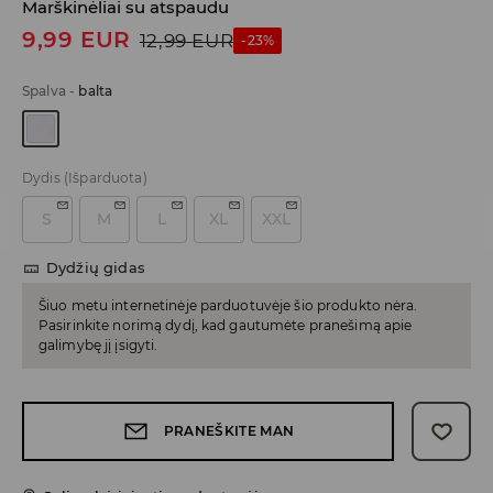
Marškinėliai su atspaudu
9,99
EUR
12,99
EUR
-23%
Spalva
-
balta
Dydis
(Išparduota)
S
M
L
XL
XXL
Dydžių gidas
Šiuo metu internetinėje parduotuvėje šio produkto nėra.
Pasirinkite norimą dydį, kad gautumėte pranešimą apie
galimybę jį įsigyti.
PRANEŠKITE MAN