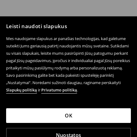
Leisti naudoti slapukus
Mes naudojame slapukus ar panašias technologijas, kad galėtume
suteikti Jums geriausią patirtį naudojantis mūsų svetaine. Sutikdami
su visais slapukais, leisite mums pasirūpinti Jūsų patogumu perkant
pagal Jūsų pageidavimus, įpročius ir individualiai pagal Jūsų poreikius
pritaikyti mūsų pasiūlymų rodymą arba personalizuotą reklamą.
Savo pasirinkimą galite bet kada pakeisti spustelėję parinktį
„Nustatymai“. Norėdami sužinoti daugiau, raginame perskaityti
Slapukų politiką
ir
Privatumo politiką
.
OK
Nuostatos