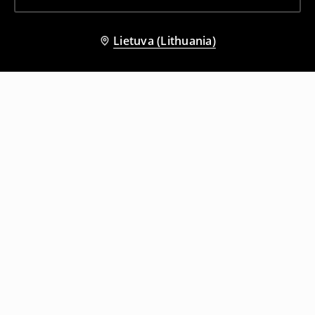
Lietuva (Lithuania)
Kiti klientai taip pat pasirinko