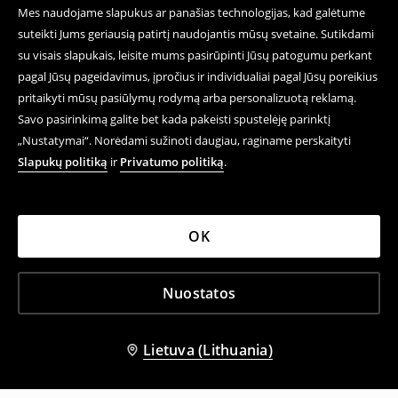
Mes naudojame slapukus ar panašias technologijas, kad galėtume
suteikti Jums geriausią patirtį naudojantis mūsų svetaine. Sutikdami
su visais slapukais, leisite mums pasirūpinti Jūsų patogumu perkant
pagal Jūsų pageidavimus, įpročius ir individualiai pagal Jūsų poreikius
pritaikyti mūsų pasiūlymų rodymą arba personalizuotą reklamą.
Savo pasirinkimą galite bet kada pakeisti spustelėję parinktį
„Nustatymai“. Norėdami sužinoti daugiau, raginame perskaityti
Slapukų politiką
ir
Privatumo politiką
.
OK
Nuostatos
Lietuva (Lithuania)