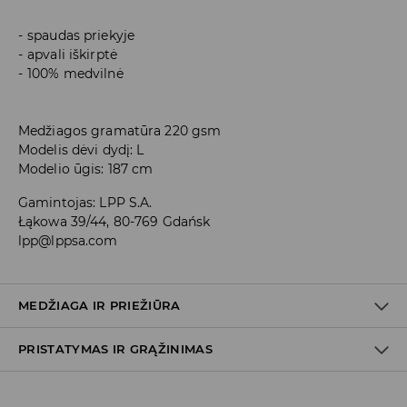
spaudas priekyje
apvali iškirptė
100% medvilnė
Medžiagos gramatūra 220 gsm
Modelis dėvi dydį: L
Modelio ūgis: 187 cm
Gamintojas
:
LPP S.A.
Łąkowa 39/44, 80-769 Gdańsk
lpp@lppsa.com
MEDŽIAGA IR PRIEŽIŪRA
PRISTATYMAS IR GRĄŽINIMAS
PIRMAS AUDINYS
:
85% MEDVILNĖ, 15% VISKOZĖ
Prekių pristatymo politika