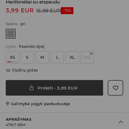
Marškinėliai su atspaudu
3,99
EUR
15,99
EUR
-75%
Spalva
-
gri
Dydis
-
Pasirinkti dydį
XS
S
M
L
XL
XXL
Dydžių gidas
Pridėti
-
3,99
EUR
Galimybė įsigyti parduotuvėje
APRAŠYMAS
476IT-85M