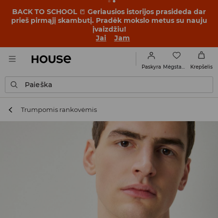
BACK TO SCHOOL
📒
Geriausios istorijos prasideda dar
prieš pirmąjį skambutį. Pradėk mokslo metus su nauju
įvaizdžiu!
Jai
Jam
Mėgstamiausi
Paskyra
Krepšelis
Paieška
Trumpomis rankovėmis