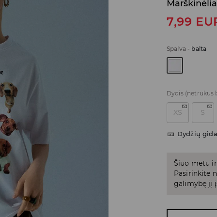
Marškinėlia
7,99
EU
Spalva
-
balta
Dydis
(netrukus 
XS
S
Dydžių gid
Šiuo metu in
Pasirinkite
galimybę jį į