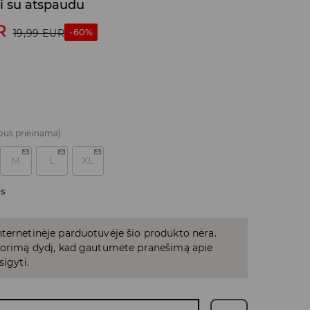
i su atspaudu
R
-60%
19,99
EUR
bus prieinama)
M
L
XL
as
ternetinėje parduotuvėje šio produkto nėra.
 norimą dydį, kad gautumėte pranešimą apie
sigyti.