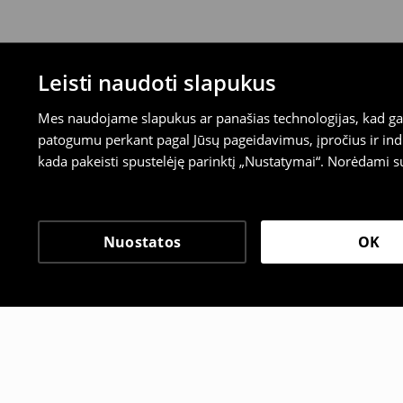
Leisti naudoti slapukus
Mes naudojame slapukus ar panašias technologijas, kad galė
patogumu perkant pagal Jūsų pageidavimus, įpročius ir indi
kada pakeisti spustelėję parinktį „Nustatymai“. Norėdami s
Nuostatos
OK