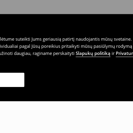
tume suteikti Jums geriausią patirtį naudojantis mūsų svetaine. S
vidualiai pagal Jūsų poreikius pritaikyti mūsų pasiūlymų rodymą 
užinoti daugiau, raginame perskaityti
Slapukų politiką
ir
Privatu