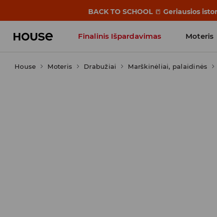
BACK TO SCHOOL
📒
Geriausios isto
Finalinis Išpardavimas
Moteris
House
Moteris
Influencers' Faves
Drabužiai
Marškinėliai, palaidinės