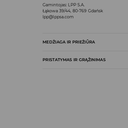
Gamintojas
:
LPP S.A.
Łąkowa 39/44, 80-769 Gdańsk
lpp@lppsa.com
MEDŽIAGA IR PRIEŽIŪRA
100% MEDVILNĖ
PRISTATYMAS IR GRĄŽINIMAS
Prekių pristatymo politika
Atsiėmimas parduotuvėje
(2–8 darbo dieno
0,00 EUR
/ Online (PayU, PayPal, Googl
DPD paštomatas
(2–8 darbo dienos nuo išsiu
3,99 EUR
/ Online (PayU, PayPal, Googl
Kurjeris DPD
(2–8 darbo dienos nuo išsiuntimo
4,99 EUR
/ Online (PayU, PayPal, Googl
5,99 EUR
/ Atsiskaitymas pristatymo 