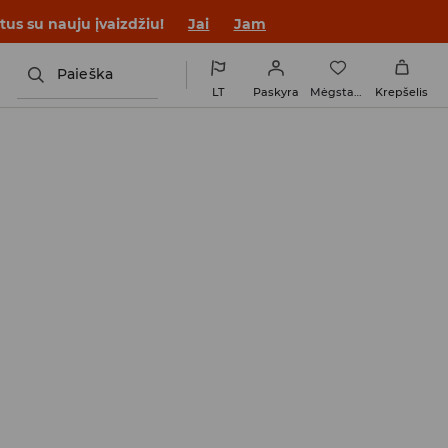
tus su nauju įvaizdžiu!
Jai
Jam
Paieška
LT
Paskyra
Mėgstamiausi
Krepšelis