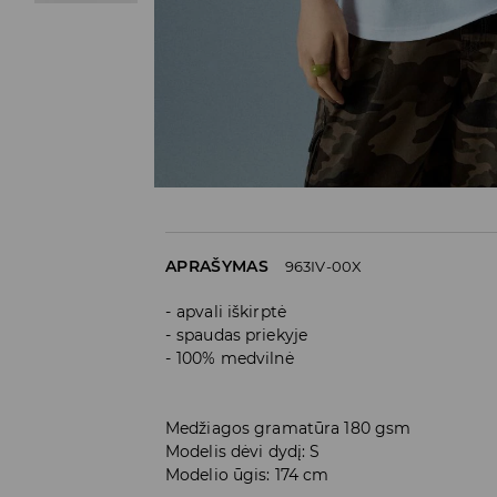
APRAŠYMAS
963IV-00X
apvali iškirptė
spaudas priekyje
100% medvilnė
Medžiagos gramatūra 180 gsm
Modelis dėvi dydį: S
Modelio ūgis: 174 cm