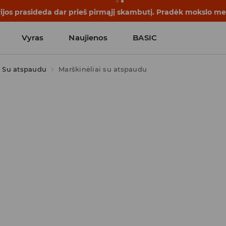
rijos prasideda dar prieš pirmąjį skambutį. Pradėk mokslo me
Vyras
Naujienos
BASIC
Su atspaudu
Marškinėliai su atspaudu