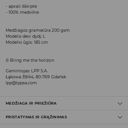
apvali iškirptė
100% medvilnė
Medžiagos gramatūra 200 gsm
Modelis dėvi dydį: L
Modelio ūgis: 185 cm
© Bring me the horizon
Gamintojas
:
LPP S.A.
Łąkowa 39/44, 80-769 Gdańsk
lpp@lppsa.com
MEDŽIAGA IR PRIEŽIŪRA
PRISTATYMAS IR GRĄŽINIMAS
100% MEDVILNĖ