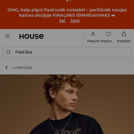
BACK TO SCHOOL
📒
Geriausios istorijos prasideda dar
prieš pirmąjį skambutį. Pradėk mokslo metus su nauju
įvaizdžiu!
Jai
Jam
Mėgstamiausi
Paskyra
Krepšelis
Paieška
Licencijos