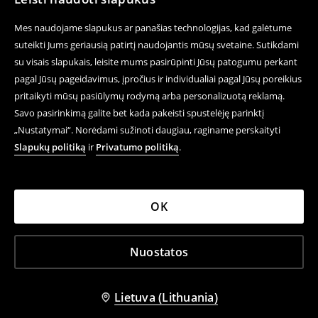
Mes naudojame slapukus ar panašias technologijas, kad galėtume
suteikti Jums geriausią patirtį naudojantis mūsų svetaine. Sutikdami
su visais slapukais, leisite mums pasirūpinti Jūsų patogumu perkant
pagal Jūsų pageidavimus, įpročius ir individualiai pagal Jūsų poreikius
pritaikyti mūsų pasiūlymų rodymą arba personalizuotą reklamą.
Savo pasirinkimą galite bet kada pakeisti spustelėję parinktį
„Nustatymai“. Norėdami sužinoti daugiau, raginame perskaityti
Slapukų politiką
ir
Privatumo politiką
.
OK
Nuostatos
Lietuva (Lithuania)