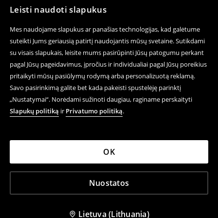
Leisti naudoti slapukus
Mes naudojame slapukus ar panašias technologijas, kad galėtume
suteikti Jums geriausią patirtį naudojantis mūsų svetaine. Sutikdami
su visais slapukais, leisite mums pasirūpinti Jūsų patogumu perkant
pagal Jūsų pageidavimus, įpročius ir individualiai pagal Jūsų poreikius
pritaikyti mūsų pasiūlymų rodymą arba personalizuotą reklamą.
Savo pasirinkimą galite bet kada pakeisti spustelėję parinktį
„Nustatymai“. Norėdami sužinoti daugiau, raginame perskaityti
Slapukų politiką
ir
Privatumo politiką
.
OK
Nuostatos
Lietuva (Lithuania)