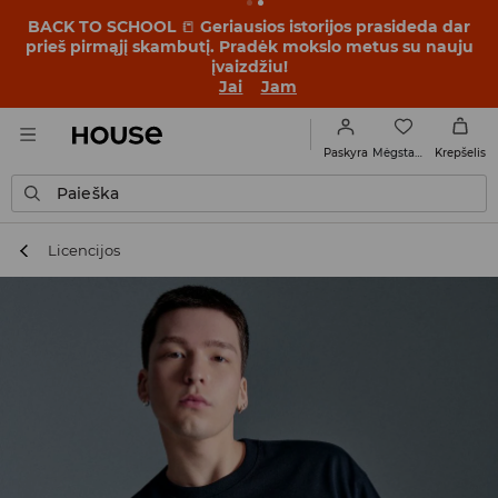
BACK TO SCHOOL
📒
Geriausios istorijos prasideda dar
prieš pirmąjį skambutį. Pradėk mokslo metus su nauju
įvaizdžiu!
Jai
Jam
Mėgstamiausi
Paskyra
Krepšelis
Paieška
Licencijos