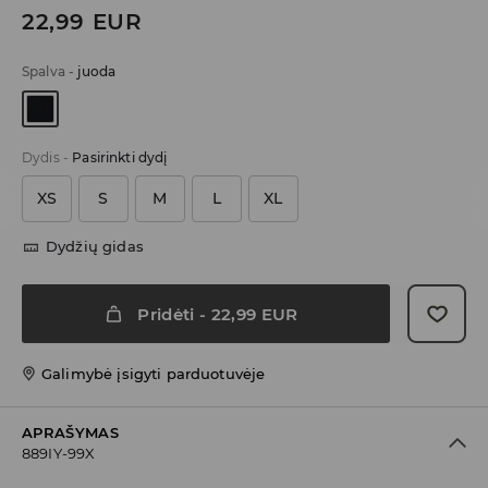
22,99
EUR
Spalva
-
juoda
Dydis
-
Pasirinkti dydį
XS
S
M
L
XL
Dydžių gidas
Pridėti
-
22,99
EUR
Galimybė įsigyti parduotuvėje
APRAŠYMAS
889IY-99X