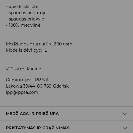
apvali iškirptė
spaudas nugaroje
spaudas priekyje
100% medvilnė
Medžiagos gramatūra 200 gsm
Modelis dėvi dydį: L
© Castrol Racing
Gamintojas
:
LPP S.A.
Łąkowa 39/44, 80-769 Gdańsk
lpp@lppsa.com
MEDŽIAGA IR PRIEŽIŪRA
PRISTATYMAS IR GRĄŽINIMAS
PIRMAS AUDINYS
:
100% MEDVILNĖ