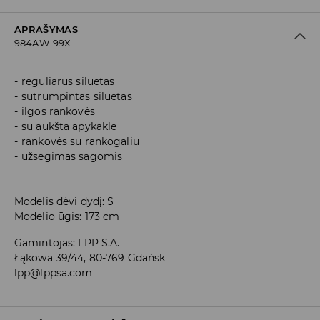
APRAŠYMAS
984AW-99X
reguliarus siluetas
sutrumpintas siluetas
ilgos rankovės
su aukšta apykakle
rankovės su rankogaliu
užsegimas sagomis
Modelis dėvi dydį: S
Modelio ūgis: 173 cm
Gamintojas
:
LPP S.A.
Łąkowa 39/44, 80-769 Gdańsk
lpp@lppsa.com