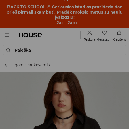
BACK TO SCHOOL
📒
Geriausios istorijos prasideda dar
prieš pirmąjį skambutį. Pradėk mokslo metus su nauju
įvaizdžiu!
Jai
Jam
Mėgstamiausi
Paskyra
Krepšelis
Paieška
Ilgomis rankovėmis