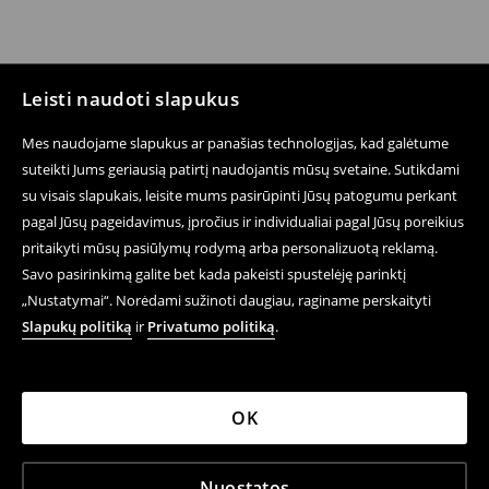
Leisti naudoti slapukus
Mes naudojame slapukus ar panašias technologijas, kad galėtume
suteikti Jums geriausią patirtį naudojantis mūsų svetaine. Sutikdami
su visais slapukais, leisite mums pasirūpinti Jūsų patogumu perkant
pagal Jūsų pageidavimus, įpročius ir individualiai pagal Jūsų poreikius
pritaikyti mūsų pasiūlymų rodymą arba personalizuotą reklamą.
Savo pasirinkimą galite bet kada pakeisti spustelėję parinktį
„Nustatymai“. Norėdami sužinoti daugiau, raginame perskaityti
Slapukų politiką
ir
Privatumo politiką
.
OK
Nuostatos