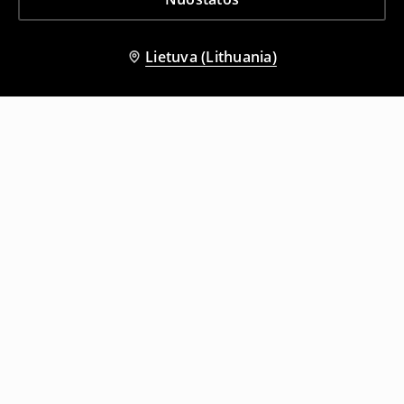
Lietuva (Lithuania)
Kiti klientai taip pat pasirinko