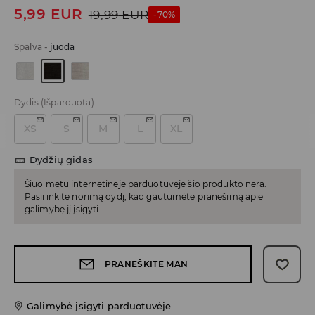
5,99
EUR
19,99
EUR
-70%
Spalva
-
juoda
Dydis
(Išparduota)
XS
S
M
L
XL
Dydžių gidas
Šiuo metu internetinėje parduotuvėje šio produkto nėra.
Pasirinkite norimą dydį, kad gautumėte pranešimą apie
galimybę jį įsigyti.
PRANEŠKITE MAN
Galimybė įsigyti parduotuvėje