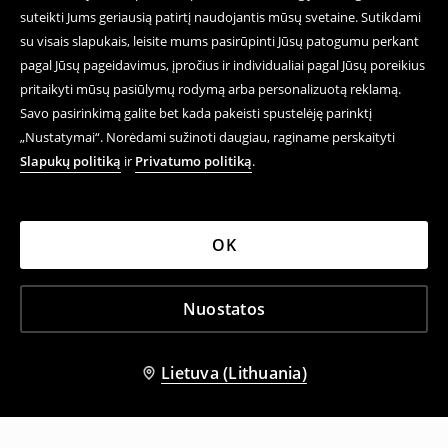
suteikti Jums geriausią patirtį naudojantis mūsų svetaine. Sutikdami
su visais slapukais, leisite mums pasirūpinti Jūsų patogumu perkant
pagal Jūsų pageidavimus, įpročius ir individualiai pagal Jūsų poreikius
pritaikyti mūsų pasiūlymų rodymą arba personalizuotą reklamą.
Savo pasirinkimą galite bet kada pakeisti spustelėję parinktį
„Nustatymai“. Norėdami sužinoti daugiau, raginame perskaityti
Slapukų politiką
ir
Privatumo politiką
.
OK
Nuostatos
Lietuva (Lithuania)