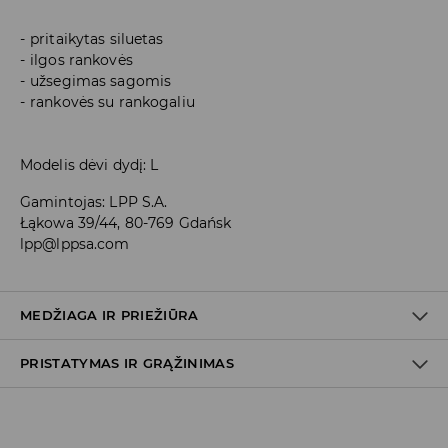
pritaikytas siluetas
ilgos rankovės
užsegimas sagomis
rankovės su rankogaliu
Modelis dėvi dydį: L
Gamintojas
:
LPP S.A.
Łąkowa 39/44, 80-769 Gdańsk
lpp@lppsa.com
MEDŽIAGA IR PRIEŽIŪRA
PRISTATYMAS IR GRĄŽINIMAS
PIRMAS AUDINYS
:
65% POLIESTERIS, 35% MEDVILNĖ
BALINTI NEGALIMA
Prekių pristatymo politika
LYGINTI IKI 110° C TEMPERATŪRA. GARINTI NEGALIMA.