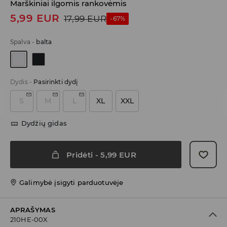
Marškiniai ilgomis rankovėmis
5,99
EUR
17,99
EUR
-67%
Spalva
-
balta
Dydis
-
Pasirinkti dydį
S
M
L
XL
XXL
Dydžių gidas
Pridėti
-
5,99
EUR
Galimybė įsigyti parduotuvėje
APRAŠYMAS
210HE-00X