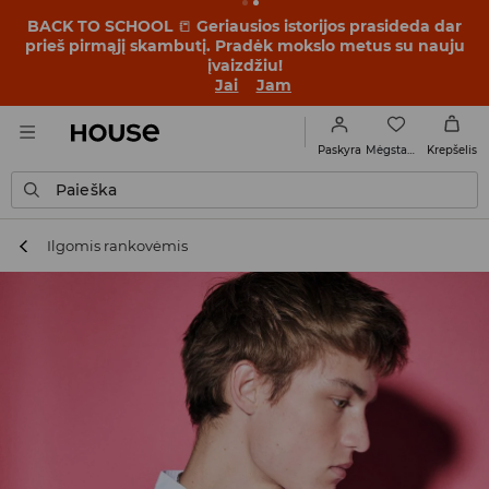
BACK TO SCHOOL
📒
Geriausios istorijos prasideda dar
prieš pirmąjį skambutį. Pradėk mokslo metus su nauju
įvaizdžiu!
Jai
Jam
Mėgstamiausi
Paskyra
Krepšelis
Paieška
Ilgomis rankovėmis