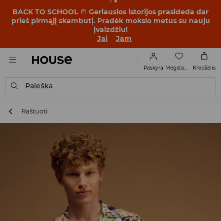
BACK TO SCHOOL
📒
Geriausios istorijos prasideda dar
prieš pirmąjį skambutį. Pradėk mokslo metus su nauju
įvaizdžiu!
Jai
Jam
Mėgstamiausi
Paskyra
Krepšelis
Paieška
Raštuoti