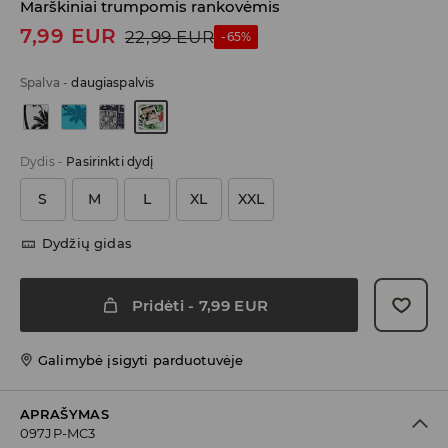
Marškiniai trumpomis rankovėmis
7,99
EUR
22,99
EUR
-65%
Spalva
-
daugiaspalvis
Dydis
-
Pasirinkti dydį
S
M
L
XL
XXL
Dydžių gidas
Pridėti
-
7,99
EUR
Galimybė įsigyti parduotuvėje
APRAŠYMAS
097JP-MC3