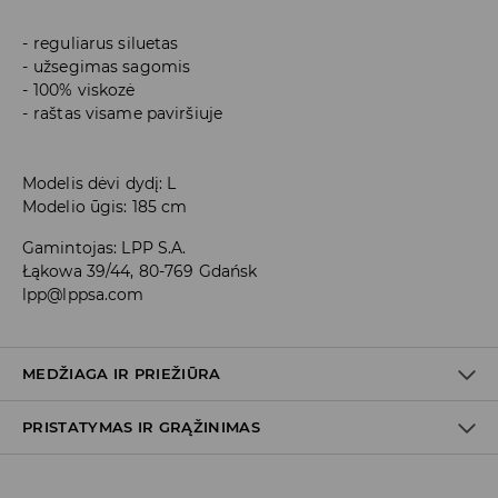
reguliarus siluetas
užsegimas sagomis
100% viskozė
raštas visame paviršiuje
Modelis dėvi dydį: L
Modelio ūgis: 185 cm
Gamintojas
:
LPP S.A.
Łąkowa 39/44, 80-769 Gdańsk
lpp@lppsa.com
MEDŽIAGA IR PRIEŽIŪRA
PRISTATYMAS IR GRĄŽINIMAS
PIRMAS AUDINYS
:
100% VISKOZĖ
SKALBTI ATSKIRAI
Prekių pristatymo politika