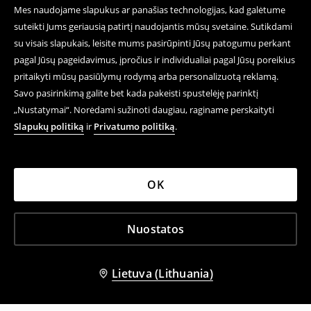
Mes naudojame slapukus ar panašias technologijas, kad galėtume
suteikti Jums geriausią patirtį naudojantis mūsų svetaine. Sutikdami
su visais slapukais, leisite mums pasirūpinti Jūsų patogumu perkant
pagal Jūsų pageidavimus, įpročius ir individualiai pagal Jūsų poreikius
pritaikyti mūsų pasiūlymų rodymą arba personalizuotą reklamą.
Savo pasirinkimą galite bet kada pakeisti spustelėję parinktį
„Nustatymai“. Norėdami sužinoti daugiau, raginame perskaityti
Slapukų politiką
ir
Privatumo politiką
.
OK
Nuostatos
Lietuva (Lithuania)