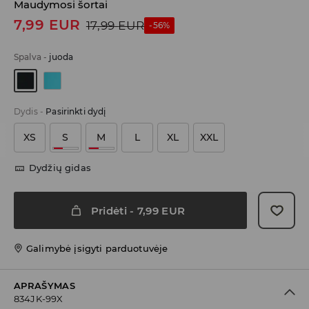
Maudymosi šortai
7,99
EUR
17,99
EUR
-56%
Spalva
-
juoda
Dydis
-
Pasirinkti dydį
XS
S
M
L
XL
XXL
Dydžių gidas
Pridėti
-
7,99
EUR
Galimybė įsigyti parduotuvėje
APRAŠYMAS
834JK-99X