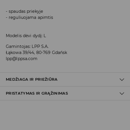
spaudas priekyje
reguliuojama apimtis
Modelis dėvi dydį: L
Gamintojas
:
LPP S.A.
Łąkowa 39/44, 80-769 Gdańsk
lpp@lppsa.com
MEDŽIAGA IR PRIEŽIŪRA
PRISTATYMAS IR GRĄŽINIMAS
92% POLIESTERIS, 8% ELASTANAS
Prekių pristatymo politika
Atsiėmimas parduotuvėje
(2–8 darbo dienos nuo išsiuntimo)
0,00 EUR
/ Online (PayU, PayPal, Google Pay, Trustly)