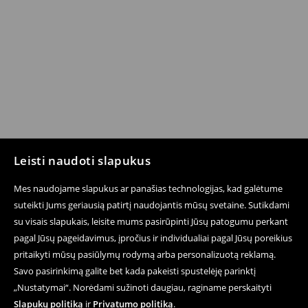
Leisti naudoti slapukus
Mes naudojame slapukus ar panašias technologijas, kad galėtume
suteikti Jums geriausią patirtį naudojantis mūsų svetaine. Sutikdami
su visais slapukais, leisite mums pasirūpinti Jūsų patogumu perkant
pagal Jūsų pageidavimus, įpročius ir individualiai pagal Jūsų poreikius
pritaikyti mūsų pasiūlymų rodymą arba personalizuotą reklamą.
Savo pasirinkimą galite bet kada pakeisti spustelėję parinktį
„Nustatymai“. Norėdami sužinoti daugiau, raginame perskaityti
Slapukų politiką
ir
Privatumo politiką
.