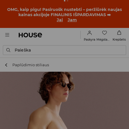
BACK TO SCHOOL
📒
Geriausios istorijos prasideda dar
prieš pirmąjį skambutį. Pradėk mokslo metus su nauju
įvaizdžiu!
Jai
Jam
Mėgstamiausi
Paskyra
Krepšelis
Paieška
Paplūdimio stiliaus