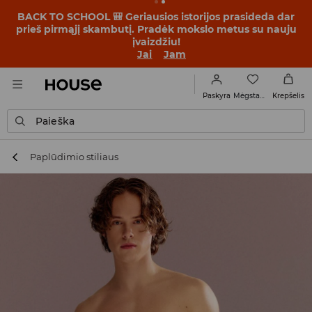
BACK TO SCHOOL 🎒 Geriausios istorijos prasideda dar
prieš pirmąjį skambutį. Pradėk mokslo metus su nauju
įvaizdžiu!
Jai
Jam
Mėgstamiausi
Paskyra
Krepšelis
Paieška
Paplūdimio stiliaus