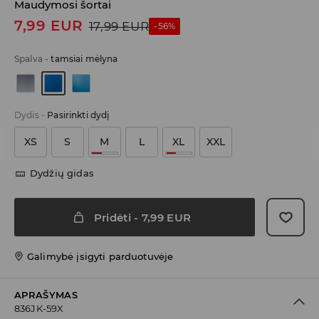
Maudymosi šortai
7,99
EUR
17,99
EUR
-56%
Spalva
-
tamsiai mėlyna
Dydis
-
Pasirinkti dydį
XS
S
M
L
XL
XXL
Dydžių gidas
Pridėti
-
7,99
EUR
Galimybė įsigyti parduotuvėje
APRAŠYMAS
836JK-59X