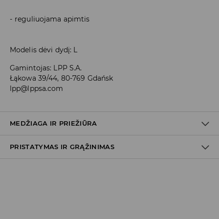
reguliuojama apimtis
Modelis dėvi dydį: L
Gamintojas
:
LPP S.A.
Łąkowa 39/44, 80-769 Gdańsk
lpp@lppsa.com
MEDŽIAGA IR PRIEŽIŪRA
PRISTATYMAS IR GRĄŽINIMAS
PIRMAS AUDINYS
:
100% POLIESTERIS
Prekių pristatymo politika
Atsiėmimas parduotuvėje
(2–8 darbo dienos nuo išsiuntimo)
0,00 EUR
/ Online (PayU, PayPal, Google Pay, Trustly)
DPD paštomatas
(2–8 darbo dienos nuo išsiuntimo)