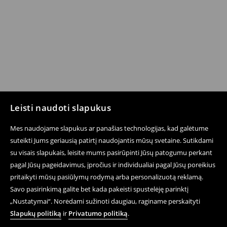
Leisti naudoti slapukus
Mes naudojame slapukus ar panašias technologijas, kad galėtume
suteikti Jums geriausią patirtį naudojantis mūsų svetaine. Sutikdami
su visais slapukais, leisite mums pasirūpinti Jūsų patogumu perkant
pagal Jūsų pageidavimus, įpročius ir individualiai pagal Jūsų poreikius
pritaikyti mūsų pasiūlymų rodymą arba personalizuotą reklamą.
Savo pasirinkimą galite bet kada pakeisti spustelėję parinktį
„Nustatymai“. Norėdami sužinoti daugiau, raginame perskaityti
Slapukų politiką
ir
Privatumo politiką
.