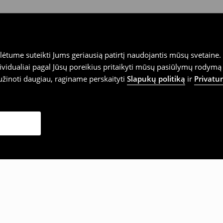
tume suteikti Jums geriausią patirtį naudojantis mūsų svetaine. S
vidualiai pagal Jūsų poreikius pritaikyti mūsų pasiūlymų rodymą 
užinoti daugiau, raginame perskaityti
Slapukų politiką
ir
Privatu