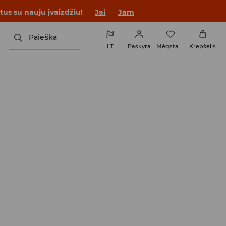
tus su nauju įvaizdžiu!
Jai
Jam
Paieška
LT
Paskyra
Mėgstamiausi
Krepšelis