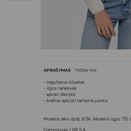
APRAŠYMAS
7033W-01X
reguliarus siluetas
ilgos rankovės
apvali iškirptė
kraštai apsiūti tampria juosta
Modelis dėvi dydį: S/36. Modelio ūgis: 175
Gamintojas
:
LPP S.A.