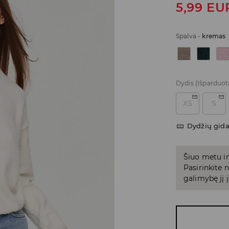
5,99
EU
Spalva
-
kremas
Dydis
(Išparduot
XS
S
Dydžių gid
Šiuo metu in
Pasirinkite
galimybę jį į