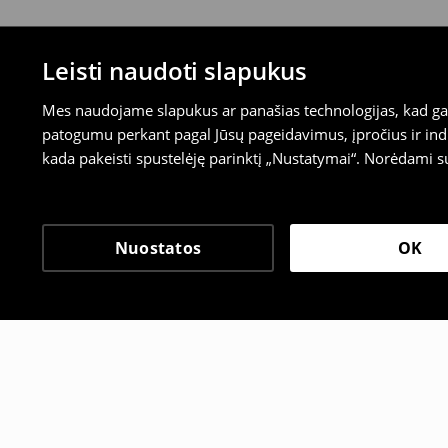
Leisti naudoti slapukus
Mes naudojame slapukus ar panašias technologijas, kad galė
patogumu perkant pagal Jūsų pageidavimus, įpročius ir indi
kada pakeisti spustelėję parinktį „Nustatymai“. Norėdami s
Nuostatos
OK