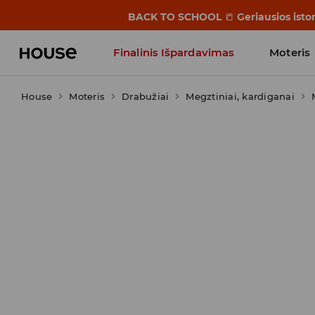
BACK TO SCHOOL
📒
Geriausios isto
Finalinis Išpardavimas
Moteris
House
Moteris
Influencers' Faves
Drabužiai
Megztiniai, kardiganai