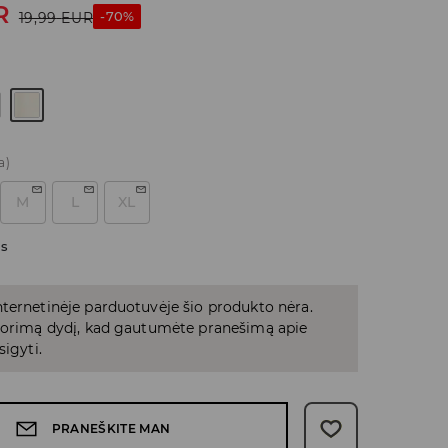
R
-70%
19,99
EUR
a)
M
L
XL
as
ternetinėje parduotuvėje šio produkto nėra.
 norimą dydį, kad gautumėte pranešimą apie
sigyti.
PRANEŠKITE MAN