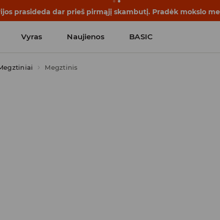
rijos prasideda dar prieš pirmąjį skambutį. Pradėk mokslo me
Vyras
Naujienos
BASIC
Megztiniai
Megztinis