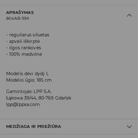
APRAŠYMAS
804AB-59X
reguliarus siluetas
apvali iškirptė
ilgos rankovės
100% medvilnė
Modelis dėvi dydį: L
Modelio ūgis: 185 cm
Gamintojas
:
LPP S.A.
Łąkowa 39/44, 80-769 Gdańsk
lpp@lppsa.com
MEDŽIAGA IR PRIEŽIŪRA