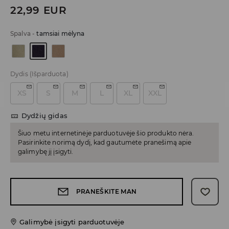
22,99
EUR
Spalva
-
tamsiai mėlyna
Dydis
(Išparduota)
XS
S
M
L
XL
XXL
Dydžių gidas
Šiuo metu internetinėje parduotuvėje šio produkto nėra.
Pasirinkite norimą dydį, kad gautumėte pranešimą apie
galimybę jį įsigyti.
PRANEŠKITE MAN
Galimybė įsigyti parduotuvėje