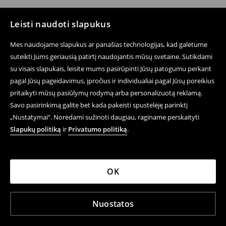
Leisti naudoti slapukus
Mes naudojame slapukus ar panašias technologijas, kad galėtume
suteikti Jums geriausią patirtį naudojantis mūsų svetaine. Sutikdami
su visais slapukais, leisite mums pasirūpinti Jūsų patogumu perkant
pagal Jūsų pageidavimus, įpročius ir individualiai pagal Jūsų poreikius
pritaikyti mūsų pasiūlymų rodymą arba personalizuotą reklamą.
Savo pasirinkimą galite bet kada pakeisti spustelėję parinktį
„Nustatymai“. Norėdami sužinoti daugiau, raginame perskaityti
Slapukų politiką
ir
Privatumo politiką
.
OK
Nuostatos