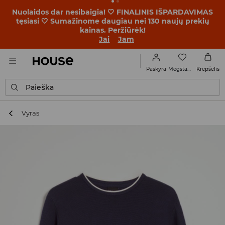
BACK TO SCHOOL 🎒 Geriausios istorijos prasideda dar
prieš pirmąjį skambutį. Pradėk mokslo metus su nauju
įvaizdžiu!
Jai
Jam
Mėgstamiausi
Paskyra
Krepšelis
Paieška
Vyras