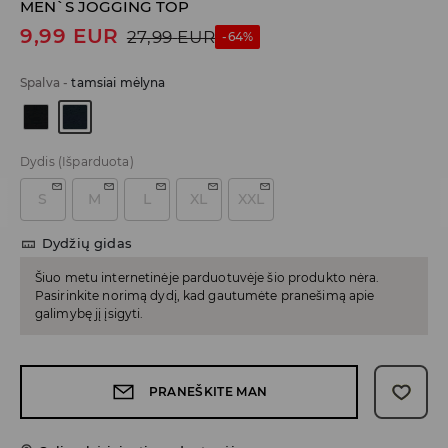
MEN`S JOGGING TOP
9,99
EUR
27,99
EUR
-64%
Spalva
-
tamsiai mėlyna
Dydis
(Išparduota)
S
M
L
XL
XXL
Dydžių gidas
Šiuo metu internetinėje parduotuvėje šio produkto nėra.
Pasirinkite norimą dydį, kad gautumėte pranešimą apie
galimybę jį įsigyti.
PRANEŠKITE MAN