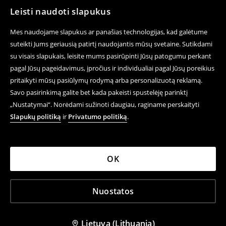
Leisti naudoti slapukus
Mes naudojame slapukus ar panašias technologijas, kad galėtume
suteikti Jums geriausią patirtį naudojantis mūsų svetaine. Sutikdami
su visais slapukais, leisite mums pasirūpinti Jūsų patogumu perkant
pagal Jūsų pageidavimus, įpročius ir individualiai pagal Jūsų poreikius
pritaikyti mūsų pasiūlymų rodymą arba personalizuotą reklamą.
Savo pasirinkimą galite bet kada pakeisti spustelėję parinktį
„Nustatymai“. Norėdami sužinoti daugiau, raginame perskaityti
Slapukų politiką
ir
Privatumo politiką
.
OK
Nuostatos
Lietuva (Lithuania)