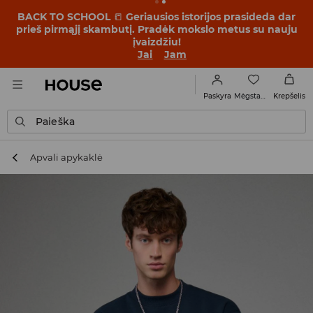
BACK TO SCHOOL
📒
Geriausios istorijos prasideda dar
prieš pirmąjį skambutį. Pradėk mokslo metus su nauju
įvaizdžiu!
Jai
Jam
Mėgstamiausi
Paskyra
Krepšelis
Paieška
Apvali apykaklė