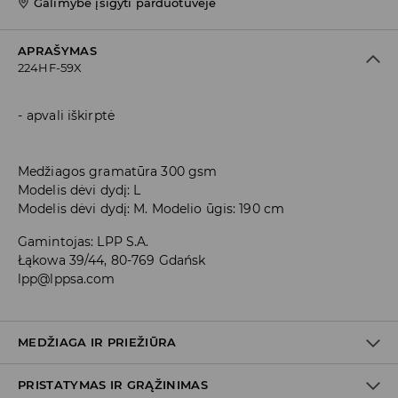
Galimybė įsigyti parduotuvėje
APRAŠYMAS
224HF-59X
apvali iškirptė
Medžiagos gramatūra 300 gsm
Modelis dėvi dydį: L
Modelis dėvi dydį: M. Modelio ūgis: 190 cm
Gamintojas
:
LPP S.A.
Łąkowa 39/44, 80-769 Gdańsk
lpp@lppsa.com
MEDŽIAGA IR PRIEŽIŪRA
PRISTATYMAS IR GRĄŽINIMAS
PIRMAS AUDINYS
:
71% POLIESTERIS, 24% MEDVILNĖ, 5%