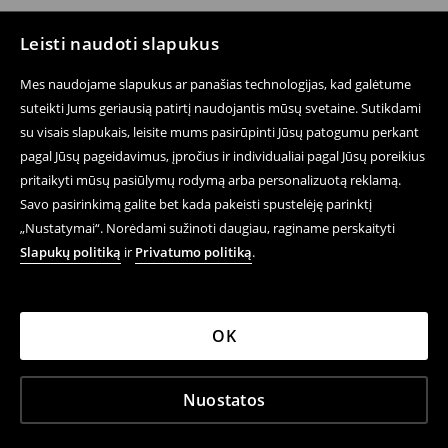
Leisti naudoti slapukus
Mes naudojame slapukus ar panašias technologijas, kad galėtume
suteikti Jums geriausią patirtį naudojantis mūsų svetaine. Sutikdami
su visais slapukais, leisite mums pasirūpinti Jūsų patogumu perkant
pagal Jūsų pageidavimus, įpročius ir individualiai pagal Jūsų poreikius
pritaikyti mūsų pasiūlymų rodymą arba personalizuotą reklamą.
Savo pasirinkimą galite bet kada pakeisti spustelėję parinktį
„Nustatymai“. Norėdami sužinoti daugiau, raginame perskaityti
Slapukų politiką
ir
Privatumo politiką
.
OK
Nuostatos