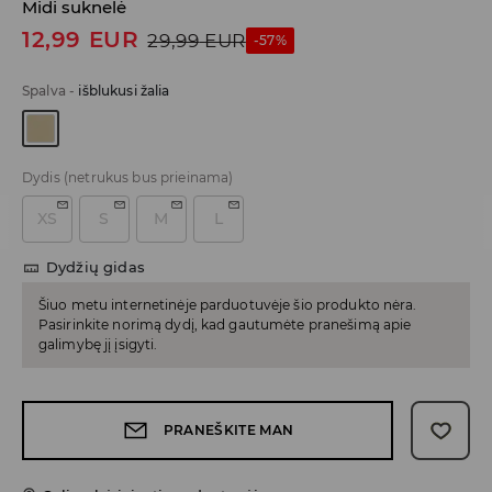
Midi suknelė
12,99
EUR
29,99
EUR
-57%
Spalva
-
išblukusi žalia
Dydis
(netrukus bus prieinama)
XS
S
M
L
Dydžių gidas
Šiuo metu internetinėje parduotuvėje šio produkto nėra.
Pasirinkite norimą dydį, kad gautumėte pranešimą apie
galimybę jį įsigyti.
PRANEŠKITE MAN