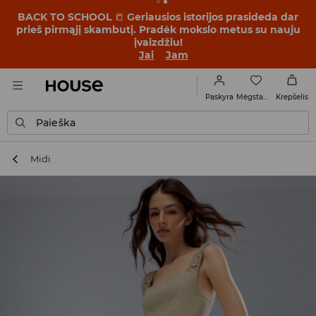
BACK TO SCHOOL
📒
Geriausios istorijos prasideda dar
prieš pirmąjį skambutį. Pradėk mokslo metus su nauju
įvaizdžiu!
Jai
Jam
Mėgstamiausi
Paskyra
Krepšelis
Paieška
Midi