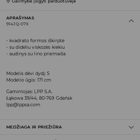
Galimybė įsigyti parduotuvėje
APRAŠYMAS
914JQ-07X
kvadrato formos iškirptė
su dideliu viskozės kiekiu
audinys su lino priemaiša
Modelis dėvi dydį: S
Modelio ūgis: 171 cm
Gamintojas
:
LPP S.A.
Łąkowa 39/44, 80-769 Gdańsk
lpp@lppsa.com
MEDŽIAGA IR PRIEŽIŪRA