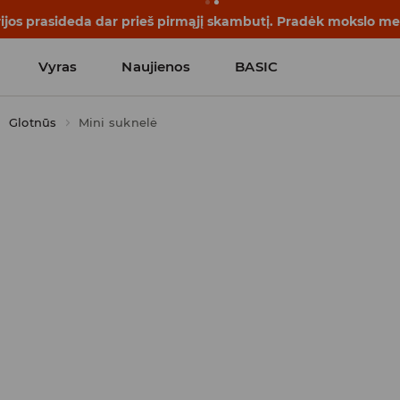
rijos prasideda dar prieš pirmąjį skambutį. Pradėk mokslo me
Vyras
Naujienos
BASIC
Glotnūs
Mini suknelė