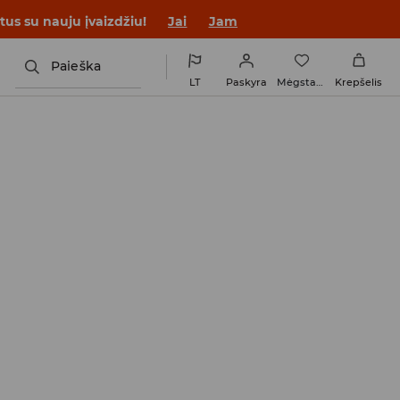
tus su nauju įvaizdžiu!
Jai
Jam
Paieška
LT
Paskyra
Mėgstamiausi
Krepšelis