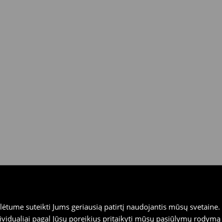
dienas House fizinėse
ais (išskyrus atidėtus
tume suteikti Jums geriausią patirtį naudojantis mūsų svetaine. S
vidualiai pagal Jūsų poreikius pritaikyti mūsų pasiūlymų rodymą 