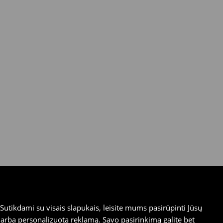
utikdami su visais slapukais, leisite mums pasirūpinti Jūsų
arba personalizuotą reklamą. Savo pasirinkimą galite bet