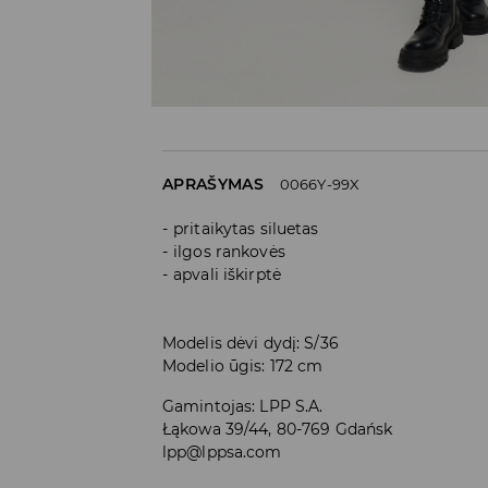
APRAŠYMAS
0066Y-99X
pritaikytas siluetas
ilgos rankovės
apvali iškirptė
Modelis dėvi dydį: S/36
Modelio ūgis: 172 cm
Gamintojas
:
LPP S.A.
Łąkowa 39/44, 80-769 Gdańsk
lpp@lppsa.com