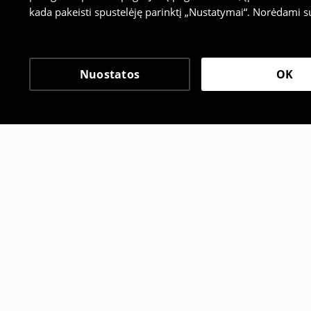
kada pakeisti spustelėję parinktį „Nustatymai“. Norėdami s
Nuostatos
OK
Kiti klientai taip pat pa