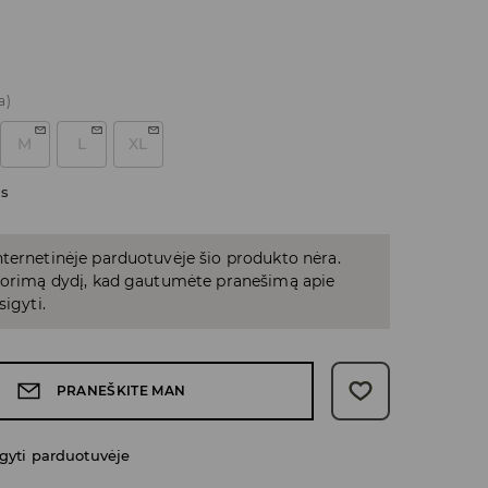
a)
M
L
XL
as
ternetinėje parduotuvėje šio produkto nėra.
 norimą dydį, kad gautumėte pranešimą apie
sigyti.
PRANEŠKITE MAN
gyti parduotuvėje