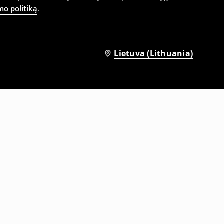
mo politiką
.
Lietuva (Lithuania)