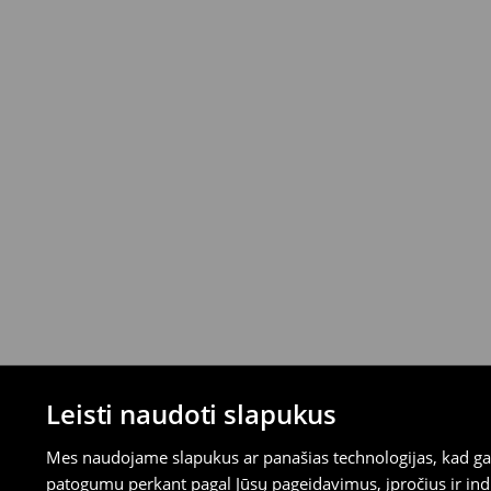
Prekes galite grąžinti nemokamai per 30 
parduotuvėse ir pasirinktais grąžinimo būd
mokėjimus)
⟶
Išsamios grąžinimo taisyklės
Leisti naudoti slapukus
Mes naudojame slapukus ar panašias technologijas, kad galė
patogumu perkant pagal Jūsų pageidavimus, įpročius ir indi