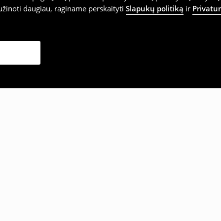
užinoti daugiau, raginame perskaityti
Slapukų politiką
ir
Privatu
sirinko