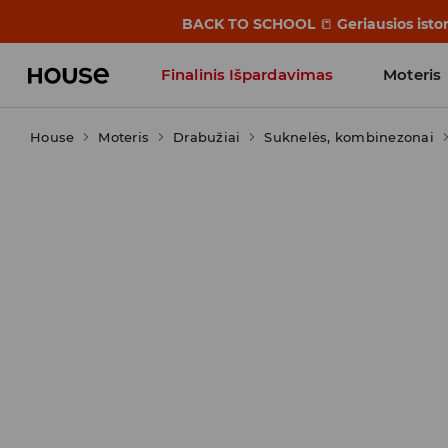
BACK TO SCHOOL
📒
Geriausios isto
Finalinis Išpardavimas
Moteris
House
Moteris
Influencers' Faves
Drabužiai
Suknelės, kombinezonai