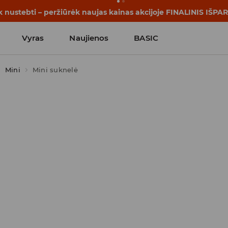
k nustebti – peržiūrėk naujas kainas akcijoje FINALINIS IŠP
Vyras
Naujienos
BASIC
Mini
Mini suknelė