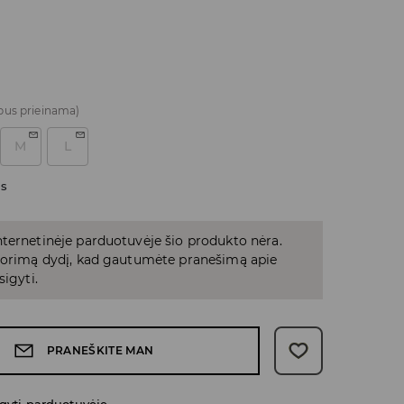
bus prieinama)
M
L
as
ternetinėje parduotuvėje šio produkto nėra.
 norimą dydį, kad gautumėte pranešimą apie
sigyti.
PRANEŠKITE MAN
gyti parduotuvėje