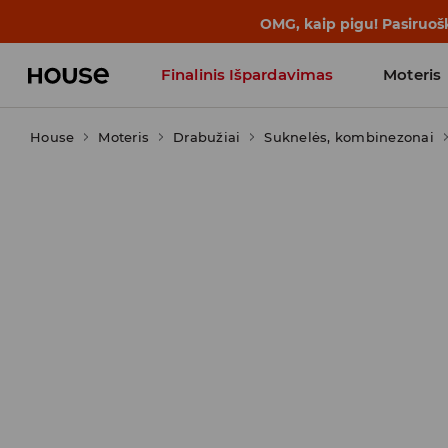
OMG, kaip pigu! Pasiruoš
Finalinis Išpardavimas
Moteris
House
Moteris
Influencers' Faves
Drabužiai
Suknelės, kombinezonai