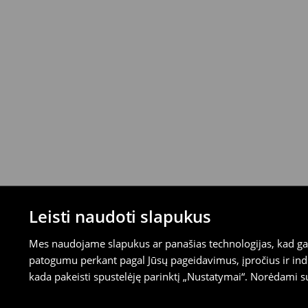
mokėjimus)
⟶
Išsamios grąžinimo taisyklės
Leisti naudoti slapukus
Mes naudojame slapukus ar panašias technologijas, kad galė
patogumu perkant pagal Jūsų pageidavimus, įpročius ir indi
kada pakeisti spustelėję parinktį „Nustatymai“. Norėdami s