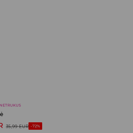
NETRUKUS
lė
R
-72%
35,99
EUR