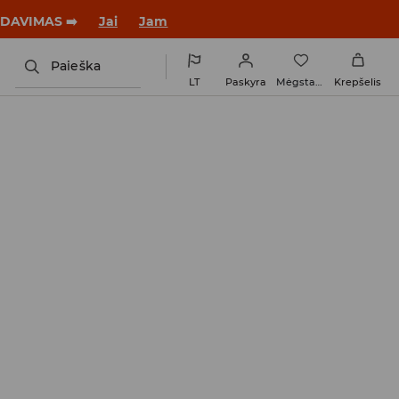
ARDAVIMAS ➡️
Jai
Jam
Paieška
LT
Paskyra
Mėgstamiausi
Krepšelis