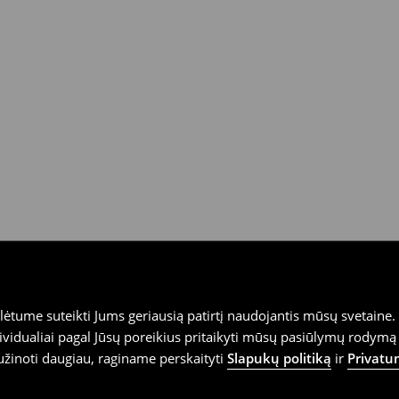
tume suteikti Jums geriausią patirtį naudojantis mūsų svetaine. S
vidualiai pagal Jūsų poreikius pritaikyti mūsų pasiūlymų rodymą 
užinoti daugiau, raginame perskaityti
Slapukų politiką
ir
Privatu