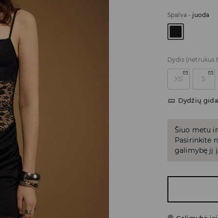
Spalva
-
juoda
Dydis
(netrukus 
XS
S
Dydžių gid
Šiuo metu in
Pasirinkite
galimybę jį į
Galimybė įsi