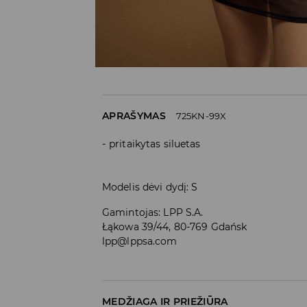
APRAŠYMAS
725KN-99X
pritaikytas siluetas
Modelis dėvi dydį: S
Gamintojas
:
LPP S.A.
Łąkowa 39/44, 80-769 Gdańsk
lpp@lppsa.com
MEDŽIAGA IR PRIEŽIŪRA