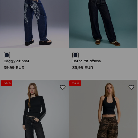
Baggy džinsai
Barrel fit džinsai
39,99 EUR
35,99 EUR
-64%
-64%