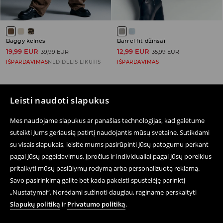
Baggy kelnės
Barrel fit džinsai
19,99 EUR
12,99 EUR
39,99 EUR
35,99 EUR
IŠPARDAVIMAS
NEDIDELIS LIKUTIS
IŠPARDAVIMAS
Leisti naudoti slapukus
Sekite mus
Mes naudojame slapukus ar panašias technologijas, kad galėtume
suteikti Jums geriausią patirtį naudojantis mūsų svetaine. Sutikdami
su visais slapukais, leisite mums pasirūpinti Jūsų patogumu perkant
pagal Jūsų pageidavimus, įpročius ir individualiai pagal Jūsų poreikius
Pagalba ir Kontaktai
pritaikyti mūsų pasiūlymų rodymą arba personalizuotą reklamą.
E-parduotuvė
Savo pasirinkimą galite bet kada pakeisti spustelėję parinktį
„Nustatymai“. Norėdami sužinoti daugiau, raginame perskaityti
Sąlygos Privatumo Politika
Slapukų politiką
ir
Privatumo politiką
.
Teisiniai Klausimai