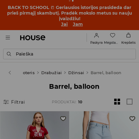
BACK TO SCHOOL
📒
Geriausios istorijos prasideda dar
prieš pirmąjį skambutį. Pradėk mokslo metus su nauju
įvaizdžiu!
Jai
Jam
Mėgstamiausi
Paskyra
Krepšelis
Paieška
House
Moteris
Drabužiai
Džinsai
Barrel, balloon
Barrel, balloon
Filtrai
PRODUKTAI
:
10