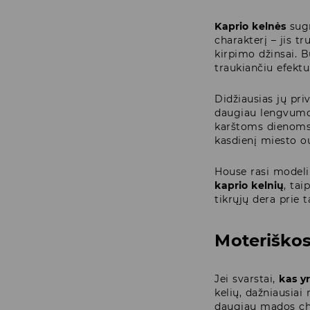
Kaprio kelnės
sugr
charakterį – jis t
kirpimo džinsai. 
traukiančiu efektu
Didžiausias jų pri
daugiau lengvumo
karštoms dienoms.
kasdienį miesto ou
House rasi modelių
kaprio kelnių
, tai
tikrųjų dera prie 
Moteriškos
Jei svarstai,
kas y
kelių, dažniausiai 
daugiau mados ch