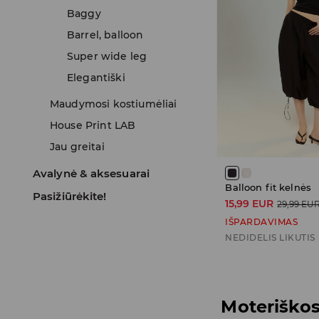
Baggy
Barrel, balloon
Super wide leg
Elegantiški
Maudymosi kostiumėliai
House Print LAB
Jau greitai
Avalynė & aksesuarai
Balloon fit kelnės
Pasižiūrėkite!
15,99 EUR
29,99 EU
IŠPARDAVIMAS
NEDIDELIS LIKUTIS
Moteriškos 