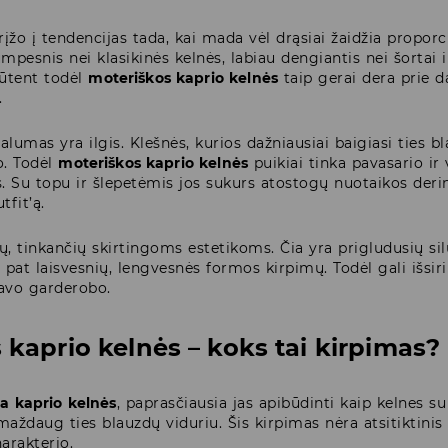
įžo į tendencijas tada, kai mada vėl drąsiai žaidžia proporci
rumpesnis nei klasikinės kelnės, labiau dengiantis nei šorta
Būtent todėl
moteriškos kaprio kelnės
taip gerai dera prie 
.
valumas yra ilgis. Klešnės, kurios dažniausiai baigiasi ties b
. Todėl
moteriškos kaprio kelnės
puikiai tinka pavasario ir 
 Su topu ir šlepetėmis jos sukurs atostogų nuotaikos derinį
tfit’ą.
, tinkančių skirtingoms estetikoms. Čia yra prigludusių sil
p pat laisvesnių, lengvesnės formos kirpimų. Todėl gali išsirin
tavo garderobo.
 kaprio kelnės – koks tai kirpimas?
ra kaprio kelnės
, paprasčiausia jas apibūdinti kaip kelnes 
maždaug ties blauzdų viduriu. Šis kirpimas nėra atsitiktinis – 
arakterio.