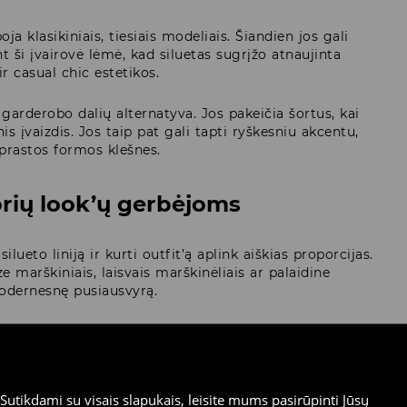
ja klasikiniais, tiesiais modeliais. Šiandien jos gali
t ši įvairovė lėmė, kad siluetas sugrįžo atnaujinta
r casual chic estetikos.
ų garderobo dalių alternatyva. Jos pakeičia šortus, kai
is įvaizdis. Jos taip pat gali tapti ryškesniu akcentu,
įprastos formos klešnes.
prių look’ų gerbėjoms
ilueto liniją ir kurti outfit’ą aplink aiškias proporcijas.
e marškiniais, laisvais marškinėliais ar palaidine
odernesnę pusiausvyrą.
u basic topu, balerinomis ir maža rankine. Tai paprastas
klasikinis look’as su ilgomis kelnėmis. Jei nori
inius batus.
utikdami su visais slapukais, leisite mums pasirūpinti Jūsų