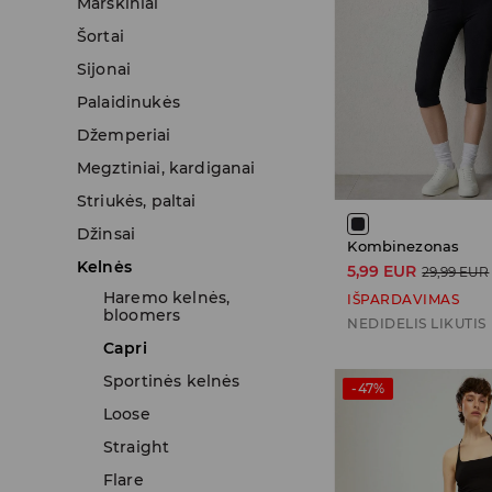
Marškiniai
Šortai
Sijonai
Palaidinukės
Džemperiai
Megztiniai, kardiganai
Striukės, paltai
Džinsai
Kombinezonas
Kelnės
5,99 EUR
29,99 EUR
Haremo kelnės,
IŠPARDAVIMAS
bloomers
NEDIDELIS LIKUTIS
Capri
Sportinės kelnės
-47%
Loose
Straight
Flare