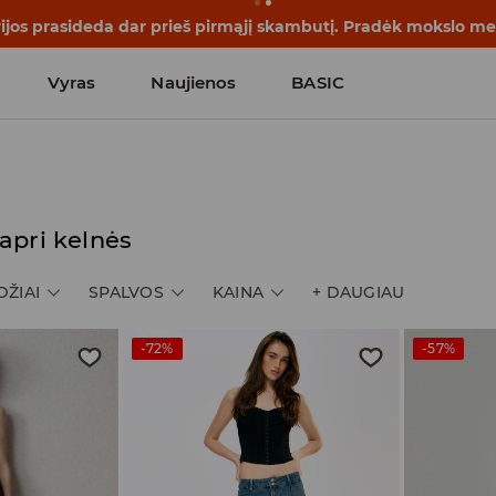
rijos prasideda dar prieš pirmąjį skambutį. Pradėk mokslo me
Vyras
Naujienos
BASIC
apri kelnės
DŽIAI
SPALVOS
KAINA
+
DAUGIAU
-72%
-57%