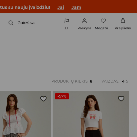
tus su nauju įvaizdžiu!
Jai
Jam
Paieška
LT
Paskyra
Mėgstamiausi
Krepšelis
PRODUKTŲ KIEKIS
:
8
VAIZDAS
:
4
5
-57%