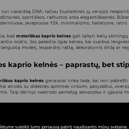
s
turi vasarišką DNA, tačiau šiuolaikinės jų versijos neapsiribo
 džinsinės, sportiškos, raštuotos arba elegantiškesnės. Būten
deriniuose, įkvėptuose Y2K, minimalizmo, balletcore, retro i
kia, kad
moteriškas kaprio kelnes
gali laikyti kelių skirting
iančio look’o. Jos pakeičia ilgas kelnes, kai svarbus lengvesn
i languotą modelį, leopardinį raštą, dekoratyvinį diržą ar ne
os kaprio kelnės – paprastų, bet sti
riškos kaprio kelnės
geriausiai tinka tada, kai nori pabrėžti s
iai atrodo su didesnės apimties viršumi, pavyzdžiui, oversiz
is. Taip derinys neatrodo pernelyg akivaizdus ir įgauna m
rsijoje prigludusias
moteriškas kaprio kelnes
gali derinti s
 patrumpintos klešnės visą įvaizdį paverčia aktualesniu nei 
 rinkis topą su įdomia iškirpte, korsetinį viršų arba platform
tume suteikti Jums geriausią patirtį naudojantis mūsų svetaine. S