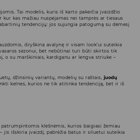
jomis. Tai modelis, kuris iš karto pakeičia įvaizdžio
i ir kur kas mažiau nuspėjamas nei tamprės ar tiesaus
dabartinių tendencijų: jos sujungia patogumą su dėmesį
lauzdomis, išryškina avalynę ir visam look’ui suteikia
vasaros sezonui, bet nebūtinai turi būti skirtos tik
, o su marškiniais, kardiganu ar lengva striuke –
uetų, džinsinių variantų, modelių su raštais,
juodų
kti kelnes, kurios ne tik atitinka tendenciją, bet ir iš
su patrumpintomis klešnėmis, kurios baigiasi žemiau
jis išskiria įvaizdį, pabrėžia batus ir siluetui suteikia