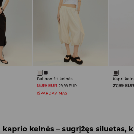
Balloon fit kelnės
Kapri keln
15,99 EUR
27,99 EU
R
29,99 EUR
IŠPARDAVIMAS
kaprio kelnės – sugrįžęs siluetas, ku