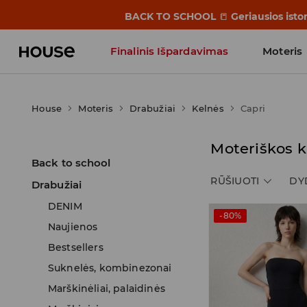
BACK TO SCHOOL
📒
Geriausios isto
Finalinis Išpardavimas
Moteris
Influencers' Faves
House
Moteris
Drabužiai
Kelnės
Capri
Moteriškos k
Back to school
RŪŠIUOTI
DY
Drabužiai
DENIM
-80%
Naujienos
Bestsellers
Suknelės, kombinezonai
Marškinėliai, palaidinės