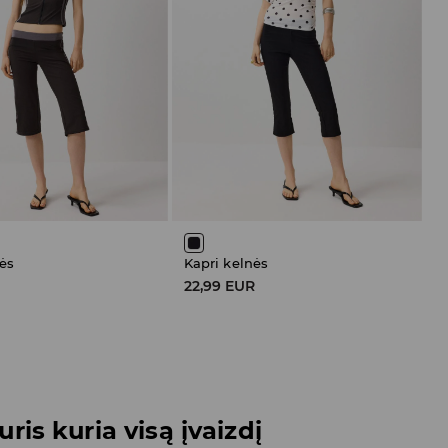
ės
Kapri kelnės
R
22,99 EUR
ris kuria visą įvaizdį