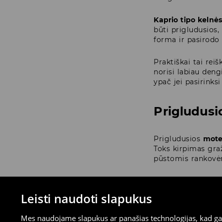
Kaprio tipo kelnė
būti prigludusios,
forma ir pasirodo 
Praktiškai tai reiš
norisi labiau deng
ypač jei pasirinks
Prigludusi
Prigludusios
mote
Toks kirpimas graž
pūstomis rankovėm
Minimalistinėje ve
komplektas, tačiau
Leisti naudoti slapukus
stipresnio efekto,
Mes naudojame slapukus ar panašias technologijas, kad galė