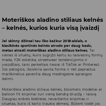
Moteriškos aladino stiliaus kelnės
– kelnės, kurios kuria visą įvaizdį
Jei skinny džinsai tau liko kažkur 2018-aisiais, o
klasikinės sportinės kelnės atrodo per daug basic,
metas atrasti moteriškas aladino stiliaus kelnes.
Tai
vienas iš siluetų, kuris sugrįžo kartu su laisvesnių formų
mada, Y2K estetika, streetwear tendencijomis ir
įvaizdžiais, tarsi perkeltais tiesiai iš TikTok ar Pinterest.
Jos patogios, išsiskiria savita forma ir net paprastus
marškinėlius paverčia daug madingesne aprangos
dalimi.
Moteriškos aladino stiliaus kelnės, bloomers modeliai ar
balloon fit kirpimai turi vieną bendrą bruožą – laisvę.
Daugiau erdvės klešnėse, nevaržantis kirpimas ir
siluetas, kuris iš karto traukia dėmesį. Būtent todėl jos