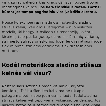
vis dažniau pakeičia klasikinius džinsus, jogger tipo ar
medžiagines kelnes.
Jos nėra tik stiliaus detalė. Dažnai
būtent jos tampa pagrindiniu viso įvaizdžio akcentu.
House kolekcijoje rasi madingų moteriškų aladino
stiliaus kelnių įvairiomis versijomis – nuo viskozės
modelių iki baggy ir balloon fit tendencijų įkvėptų
kirpimų, taip pat languotų, camo ar džinsinių variantų
su miesto stiliaus prieskoniu. Todėl lengvai atrasi modelį
tiek minimalistiniams deriniams, tiek drąsesniems
outfitams.
Kodėl moteriškos aladino stiliaus
kelnės vėl visur?
Pastaraisiais sezonais mada vis labiau krypsta į
komfortą. Tačiau šiandien kalbama ne tik apie
patogumą, bet ir apie įdomesnį siluetą. Todėl aladino
stiliaus kelnės vėl tapo viena ryškiausių tendencijų. Jos
laisvos, patogios ir atrodo daug įdomiau nei klasikiniai