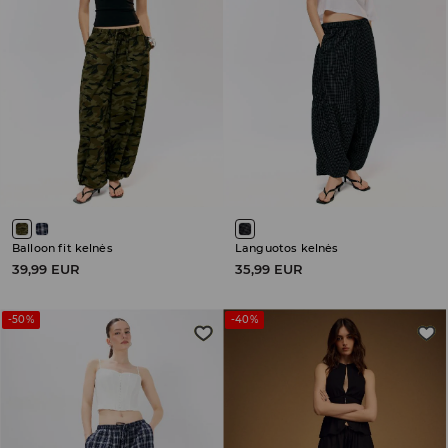
Balloon fit kelnės
Languotos kelnės
39,99 EUR
35,99 EUR
-50%
-40%