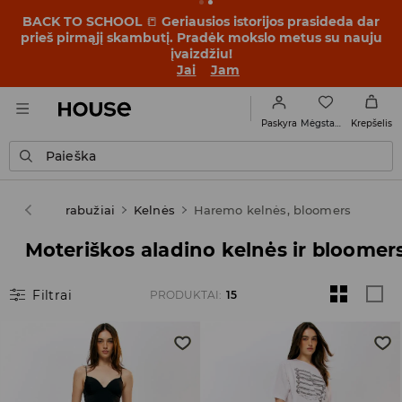
BACK TO SCHOOL
📒
Geriausios istorijos prasideda dar
prieš pirmąjį skambutį. Pradėk mokslo metus su nauju
įvaizdžiu!
Jai
Jam
Mėgstamiausi
Paskyra
Krepšelis
Paieška
oteris
Drabužiai
Kelnės
Haremo kelnės, bloomers
Moteriškos aladino kelnės ir bloomer
Filtrai
PRODUKTAI
:
15