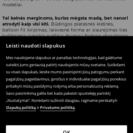
modeliai.
Tai kelnės merginoms, kurios mėgsta madą, bet nenori
atrodyti kaip visi kiti.
Būdingos platesnės klešnės,
balloon fit kirpimas, laisvesnė forma ar siaurėjimas ties
kulkšnimis suteikia outfitui daugiau fashion charakterio.
Net jei likusią aprangos dalį sudaro tik basic topas ir
Leisti naudoti slapukus
mėgstami sportbačiai.
Mes naudojame slapukus ar panašias technologijas, kad galėtume
Neatsitiktinai moteriškos aladino stiliaus kelnės nuolat
suteikti Jums geriausią patirtį naudojantis mūsų svetaine. Sutikdami
pasirodo Y2K tendencijose, cool girl estetikoje ir
su visais slapukais, leisite mums pasirūpinti Jūsų patogumu perkant
streetwear įvaizdžiuose. Tai kirpimas, kuris atrodo
laisvai, bet kartu ir apgalvotai.
pagal Jūsų pageidavimus, įpročius ir individualiai pagal Jūsų poreikius
pritaikyti mūsų pasiūlymų rodymą arba personalizuotą reklamą.
Savo pasirinkimą galite bet kada pakeisti spustelėję parinktį
Bloomers ar balloon fit – kurį
„Nustatymai“. Norėdami sužinoti daugiau, raginame perskaityti
modelį rinktis?
Slapukų politiką
ir
Privatumo politiką
.
Nors pavadinimai dažnai maišomi, visi šie modeliai
remiasi ta pačia idėja. Laisvas kirpimas, daugiau
OK