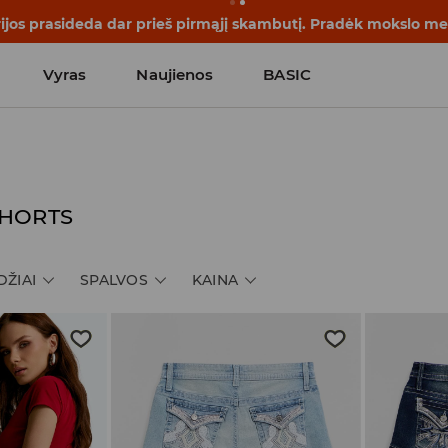
rijos prasideda dar prieš pirmąjį skambutį. Pradėk mokslo me
Vyras
Naujienos
BASIC
SHORTS
DŽIAI
SPALVOS
KAINA