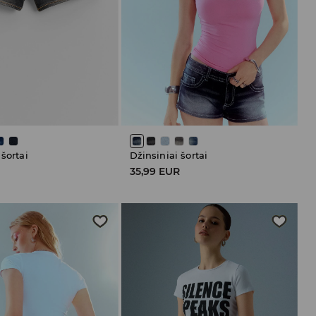
 šortai
Džinsiniai šortai
R
35,99 EUR