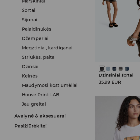
Marškiniai
Šortai
Sijonai
Palaidinukės
Džemperiai
Megztiniai, kardiganai
Striukės, paltai
Džinsai
Džinsiniai šortai
Kelnės
35,99 EUR
Maudymosi kostiumėliai
House Print LAB
Jau greitai
Avalynė & aksesuarai
Pasižiūrėkite!