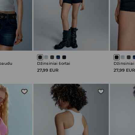
spaudu
Džinsiniai šortai
Džinsiniai
27,99 EUR
27,99 EU