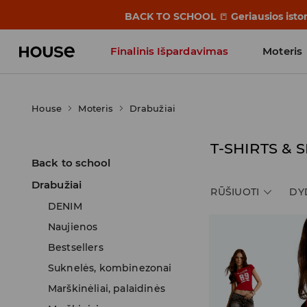
BACK TO SCHOOL
📒
Geriausios isto
Finalinis Išpardavimas
Moteris
Influencers' Faves
House
Moteris
Drabužiai
T-SHIRTS & 
Back to school
Drabužiai
RŪŠIUOTI
DY
DENIM
Naujienos
Bestsellers
Suknelės, kombinezonai
Marškinėliai, palaidinės