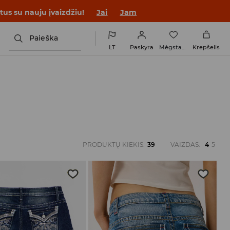
tus su nauju įvaizdžiu!
Jai
Jam
Paieška
LT
Paskyra
Mėgstamiausi
Krepšelis
PRODUKTŲ KIEKIS
:
39
VAIZDAS
:
4
5