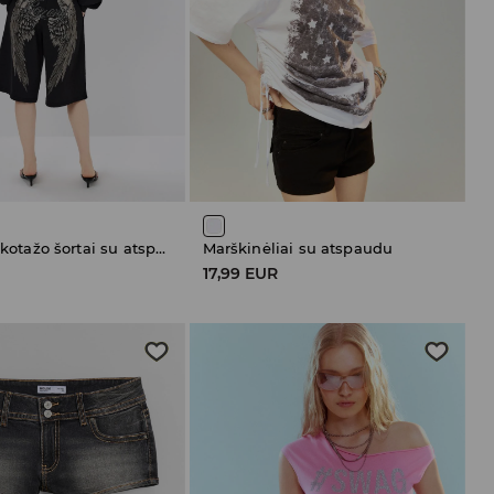
Kilpinio trikotažo šortai su atspaudu
Marškinėliai su atspaudu
R
17,99 EUR