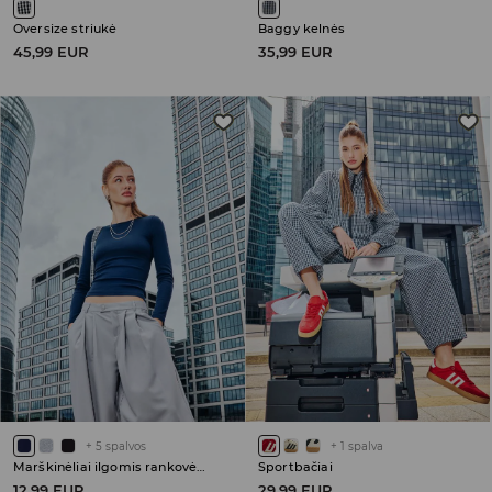
Oversize striukė
Baggy kelnės
45,99 EUR
35,99 EUR
+
5
spalvos
+
1
spalva
Marškinėliai ilgomis rankovėmis
Sportbačiai
12,99 EUR
29,99 EUR