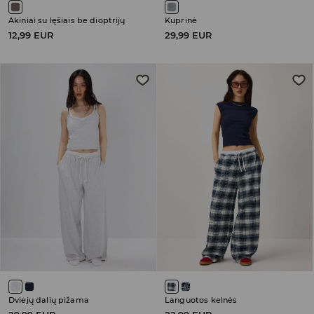
Akiniai su lęšiais be dioptrijų
Kuprinė
12,99 EUR
29,99 EUR
Dviejų dalių pižama
Languotos kelnės