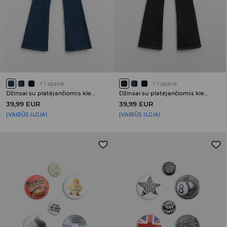
+
1
spalva
+
1
spalva
Džinsai su platėjančiomis klešnėmis ir žemu juosmeniu PETITE
Džinsai su platėjančiomis klešnėmis ir žemu juosmeniu PETITE
39,99 EUR
39,99 EUR
ĮVAIRŪS ILGIAI
ĮVAIRŪS ILGIAI