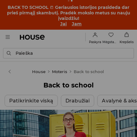
OMG, kaip pigu! Pasiruošk nustebti – peržiūrėk naujas
kainas akcijoje FINALINIS IŠPARDAVIMAS ➡️
Jai
Jam
Mėgstamiausi
Paskyra
Krepšelis
Paieška
House
Moteris
Back to school
Back to school
Patikrinkite viską
Drabužiai
Avalynė & aks