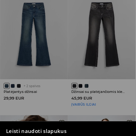
+
2
spalvos
Platėjantys džinsai
Džinsai su platėjančiomis klešnėmis ir žemu juosmeniu
29,99 EUR
45,99 EUR
ĮVAIRŪS ILGIAI
Leisti naudoti slapukus