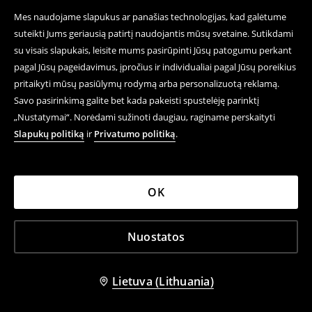
Mes naudojame slapukus ar panašias technologijas, kad galėtume
suteikti Jums geriausią patirtį naudojantis mūsų svetaine. Sutikdami
su visais slapukais, leisite mums pasirūpinti Jūsų patogumu perkant
pagal Jūsų pageidavimus, įpročius ir individualiai pagal Jūsų poreikius
pritaikyti mūsų pasiūlymų rodymą arba personalizuotą reklamą.
Savo pasirinkimą galite bet kada pakeisti spustelėję parinktį
„Nustatymai“. Norėdami sužinoti daugiau, raginame perskaityti
Slapukų politiką
ir
Privatumo politiką
.
+
1
spalva
Džinsinis švarkas
Džinsai su platėjančiomis klešnėmis ir žemu juosmeniu PETITE
OK
39,99 EUR
39,99 EUR
ĮVAIRŪS ILGIAI
Nuostatos
Lietuva (Lithuania)